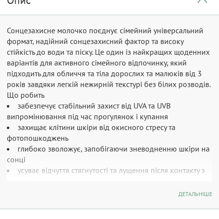
Опис
Сонцезахисне молочко поєднує сімейний універсальний
формат, надійний сонцезахисний фактор та високу
стійкість до води та піску. Це один із найкращих щоденних
варіантів для активного сімейного відпочинку, який
підходить для обличчя та тіла дорослих та малюків від 3
років завдяки легкій нежирній текстурі без білих розводів.
Що робить
забезпечує стабільний захист від UVA та UVB
випромінювання під час прогулянок і купання
захищає клітини шкіри від окисного стресу та
фотопошкоджень
глибоко зволожує, запобігаючи зневодненню шкіри на
сонці
усуває відчуття стягнутості та лущення після контакту з
водою
Кому підходить
ДЕТАЛЬНІШЕ
дорослі та діти віком від 3 років
усі типи шкіри обличчя та тіла, включаючи смуглу та вже