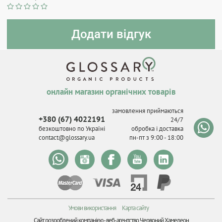
онлайн магазин органічних товарів
замовлення приймаються
+380 (67) 4022191
24/7
безкоштовно по Україні
обробка і доставка
contact@glossary.ua
пн-пт з 9
:
00 - 18
:
00
Умови використання
Карта сайту
Сайт розроблений компанією -
веб-агентство Червоний Хамелеон