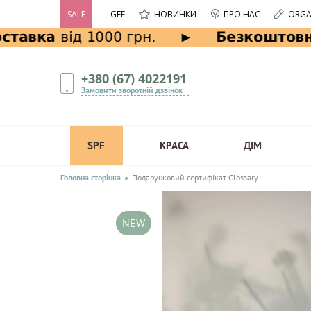
SALE
GEF
НОВИНКИ
ПРО НАС
ORGA
+380 (67) 4022191
Замовити зворотній дзвінок
SPF
КРАСА
ДІМ
Головна сторінка
Подарунковий сертифікат Glossary
NEW