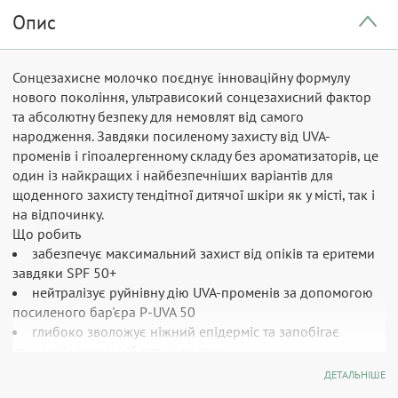
Опис
Сонцезахисне молочко поєднує інноваційну формулу
нового покоління, ультрависокий сонцезахисний фактор
та абсолютну безпеку для немовлят від самого
народження. Завдяки посиленому захисту від UVA-
променів і гіпоалергенному складу без ароматизаторів, це
один із найкращих і найбезпечніших варіантів для
щоденного захисту тендітної дитячої шкіри як у місті, так і
на відпочинку.
Що робить
забезпечує максимальний захист від опіків та еритеми
завдяки SPF 50+
нейтралізує руйнівну дію UVA-променів за допомогою
посиленого бар'єра P-UVA 50
глибоко зволожує ніжний епідерміс та запобігає
трансепідермальній втраті вологи
створює надійний невідчутний щит, стійкий до
ДЕТАЛЬНІШЕ
змивання водою та налипання піску