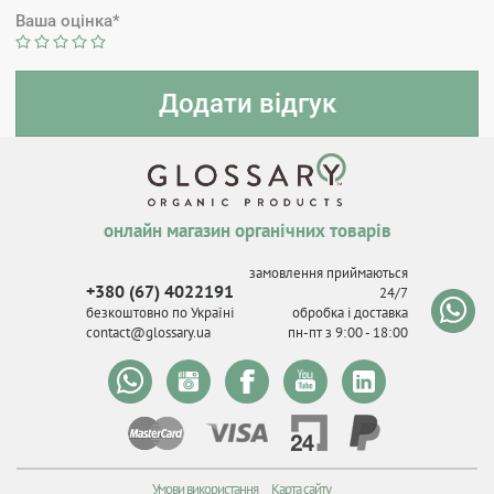
Ваша оцінка*
онлайн магазин органічних товарів
замовлення приймаються
+380 (67) 4022191
24/7
безкоштовно по Україні
обробка і доставка
contact@glossary.ua
пн-пт з 9
:
00 - 18
:
00
Умови використання
Карта сайту