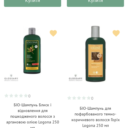
Купити
Купити
0
0
БІО-Шампунь Блиск і
БІО-Шампунь для
відновлення для
пофарбованого темно-
пошкодженого волосся з
коричневого волосся Горіх
аргановою олією Logona 250
Logona 250 мл
мл