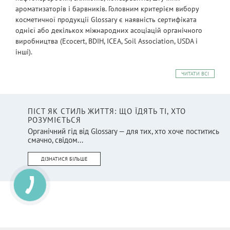
ароматизаторів і барвників. Головним критерієм вибору
косметичної продукції Glossary є наявність сертифіката
однієї або декількох міжнародних асоціацій органічного
виробництва (Ecocert, BDIH, ICEA, Soil Association, USDA і
інші).
ЧИТАТИ ВСІ
ПІСТ ЯК СТИЛЬ ЖИТТЯ: ЩО ЇДЯТЬ ТІ, ХТО
РОЗУМІЄТЬСЯ
Органічний гід від Glossary — для тих, хто хоче поститись
смачно, свідом...
ДІЗНАТИСЯ БІЛЬШЕ