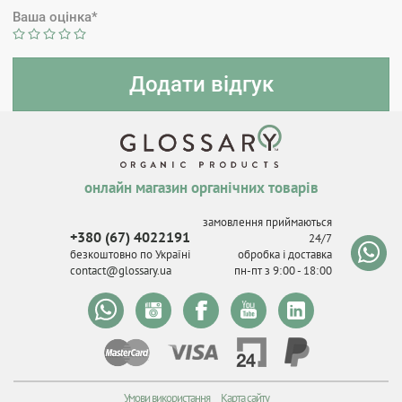
Ваша оцінка*
онлайн магазин органічних товарів
замовлення приймаються
+380 (67) 4022191
24/7
безкоштовно по Україні
обробка і доставка
contact@glossary.ua
пн-пт з 9
:
00 - 18
:
00
Умови використання
Карта сайту