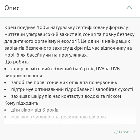
Опис
Крем поєднує 100% натуральну сертифіковану формулу,
миттєвий ультрависокий захист від сонця та повну безпеку
для дитячого організму й екології. Це один із найкращих
варіантів безпечного захисту шкіри під час відпочинку на
морі, біля басейну чи на прогулянках.
Що робить
створює міттєвий фізичний бар'єр від UVA та UVB
випромінювання
запобігає появі сонячних опіків та почервонінь
підтримує оптимальний гідробаланс і запобігає сухості
захищає шкіру під час контакту з водою та піском
Кому підходить
діти віком від 3 років
малюки з чутливою та реактивною шкірою
діти, схильні до алергії на хімічні сонцезахисні фільтри
любителі активного відпочинку на пляжі та свіжому
ДЕТАЛЬНІШЕ
повітрі