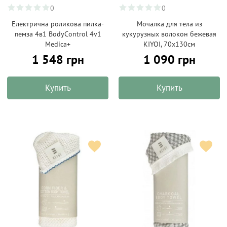
0
0
Електрична роликова пилка-
Мочалка для тела из
пемза 4в1 BodyControl 4v1
кукурузных волокон бежевая
Medica+
KIYOI, 70х130см
1 548 грн
1 090 грн
Купить
Купить