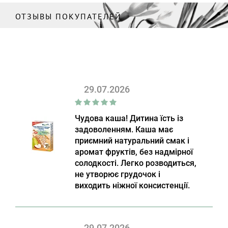
ОТЗЫВЫ ПОКУПАТЕЛЕЙ
29.07.2026
Чудова каша! Дитина їсть із
задоволенням. Каша має
приємний натуральний смак і
аромат фруктів, без надмірної
солодкості. Легко розводиться,
не утворює грудочок і
виходить ніжної консистенції.
29.07.2026