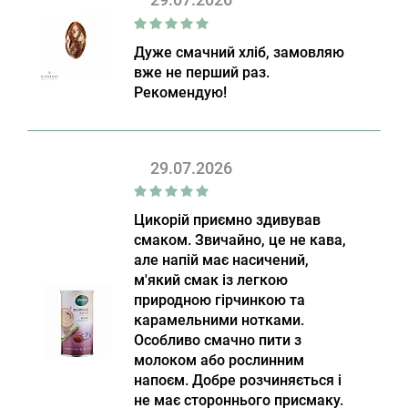
Дуже смачний хліб, замовляю
вже не перший раз.
Рекомендую!
29.07.2026
Цикорій приємно здивував
смаком. Звичайно, це не кава,
але напій має насичений,
м'який смак із легкою
природною гірчинкою та
карамельними нотками.
Особливо смачно пити з
молоком або рослинним
напоєм. Добре розчиняється і
не має стороннього присмаку.