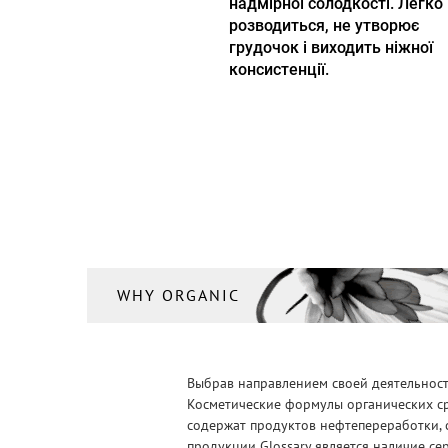
надмірної солодкості. Легко
розводиться, не утворює
грудочок і виходить ніжної
консистенції.
WHY ORGANIC
Выбрав направлением своей деятельности
Косметические формулы органических ср
содержат продуктов нефтепереработки, 
продукции Glossary является наличие се