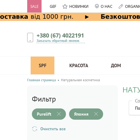
SALE
GEF
НОВИНКИ
О НАС
ORGANI
+380 (67) 4022191
Заказать обратный звонок
SPF
КРАСОТА
ДОМ
Главная страница
Натуральная косметика
НАТУ
Фильтр
Со
По
Purelift
Япония
Очистить все