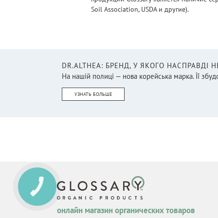
Soil Association, USDA и другие).
DR.ALTHEA: БРЕНД, У ЯКОГО НАСПРАВДІ 
На нашій полиці — нова корейська марка. Її збудо
УЗНАТЬ БОЛЬШЕ
онлайн магазин органических товаров