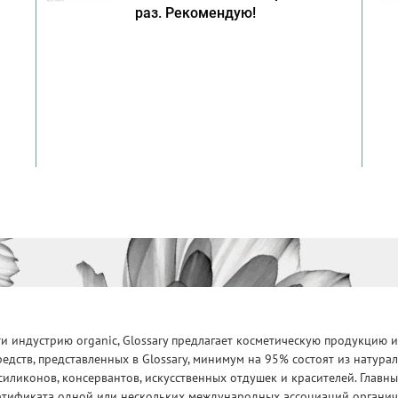
раз. Рекомендую!
 индустрию organic, Glossary предлагает косметическую продукцию и
едств, представленных в Glossary, минимум на 95% состоят из натур
силиконов, консервантов, искусственных отдушек и красителей. Глав
ртификата одной или нескольких международных ассоциаций органическ