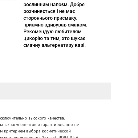
рослинним напоєм. Добре
розчиняється і не має
стороннього присмаку.
приємно здивував смаком.
Рекомендую любителям
цикорію та тим, хто шукає
смачну альтернативу каві.
сключительно высокого качества.
альных компонентов и гарантированно не
ным критерием выбора косметической
ого производства (Ecocert, BDIH, ICEA,