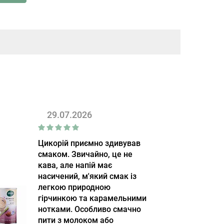
29.07.2026
Цикорій приємно здивував
смаком. Звичайно, це не
кава, але напій має
насичений, м'який смак із
легкою природною
гірчинкою та карамельними
нотками. Особливо смачно
пити з молоком або