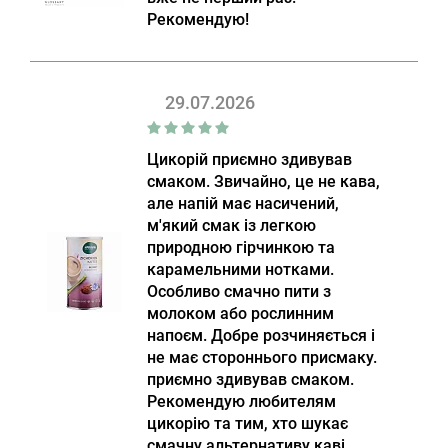
Рекомендую!
29.07.2026
Цикорій приємно здивував
смаком. Звичайно, це не кава,
але напій має насичений,
м'який смак із легкою
природною гірчинкою та
карамельними нотками.
Особливо смачно пити з
молоком або рослинним
напоєм. Добре розчиняється і
не має стороннього присмаку.
приємно здивував смаком.
Рекомендую любителям
цикорію та тим, хто шукає
смачну альтернативу каві.