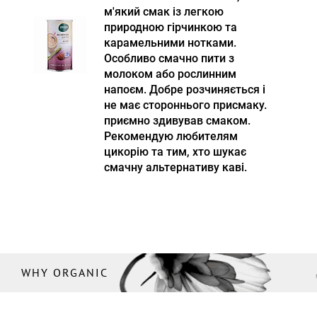
м'який смак із легкою
природною гірчинкою та
карамельними нотками.
Особливо смачно пити з
молоком або рослинним
напоєм. Добре розчиняється і
не має стороннього присмаку.
приємно здивував смаком.
Рекомендую любителям
цикорію та тим, хто шукає
смачну альтернативу каві.
WHY ORGANIC