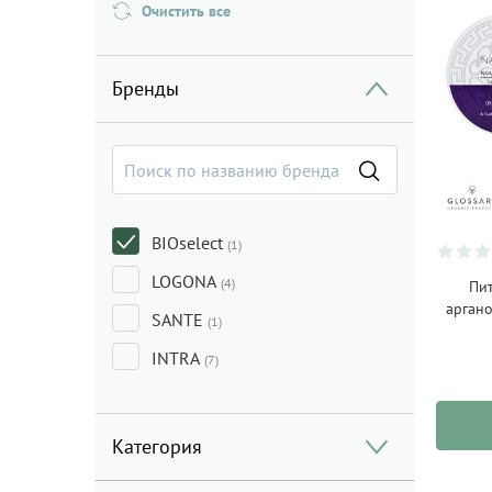
Очистить все
Бренды
BIOselect
(1)
LOGONA
(4)
Пит
арган
SANTE
(1)
INTRA
(7)
Категория