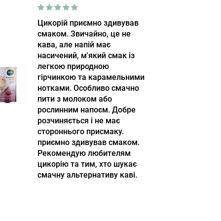
Цикорій приємно здивував
смаком. Звичайно, це не
кава, але напій має
насичений, м'який смак із
легкою природною
гірчинкою та карамельними
нотками. Особливо смачно
пити з молоком або
рослинним напоєм. Добре
розчиняється і не має
стороннього присмаку.
приємно здивував смаком.
Рекомендую любителям
цикорію та тим, хто шукає
смачну альтернативу каві.