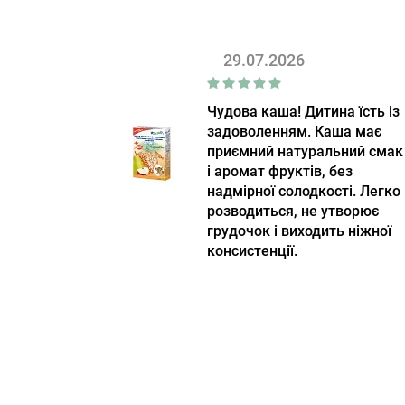
29.07.2026
Чудова каша! Дитина їсть із
задоволенням. Каша має
приємний натуральний смак
і аромат фруктів, без
надмірної солодкості. Легко
розводиться, не утворює
грудочок і виходить ніжної
консистенції.