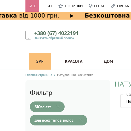
SALE
GEF
НОВИНКИ
О НАС
ORGANI
+380 (67) 4022191
Заказать обратный звонок
SPF
КРАСОТА
ДОМ
Главная страница
Натуральная косметика
НАТУ
Фильтр
Со
По
BIOselect
для всех типов волос