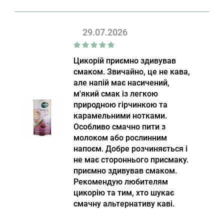
29.07.2026
Цикорій приємно здивував
смаком. Звичайно, це не кава,
але напій має насичений,
м'який смак із легкою
природною гірчинкою та
карамельними нотками.
Особливо смачно пити з
молоком або рослинним
напоєм. Добре розчиняється і
не має стороннього присмаку.
приємно здивував смаком.
Рекомендую любителям
цикорію та тим, хто шукає
смачну альтернативу каві.