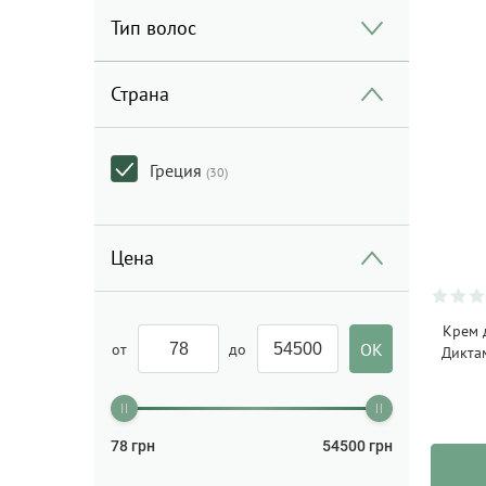
Тип волос
Страна
Греция
(30)
Цена
Крем 
от
до
Диктам
78
грн
54500
грн