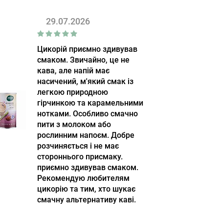
29.07.2026
Цикорій приємно здивував
смаком. Звичайно, це не
кава, але напій має
насичений, м'який смак із
легкою природною
гірчинкою та карамельними
нотками. Особливо смачно
пити з молоком або
рослинним напоєм. Добре
розчиняється і не має
стороннього присмаку.
приємно здивував смаком.
Рекомендую любителям
цикорію та тим, хто шукає
смачну альтернативу каві.