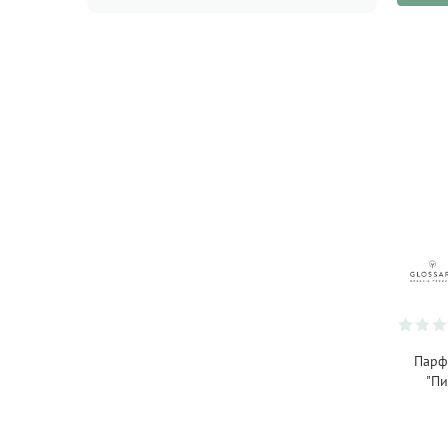
Парф
"Пи