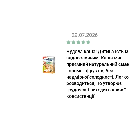
29.07.2026
Чудова каша! Дитина їсть із
задоволенням. Каша має
приємний натуральний смак
і аромат фруктів, без
надмірної солодкості. Легко
розводиться, не утворює
грудочок і виходить ніжної
консистенції.