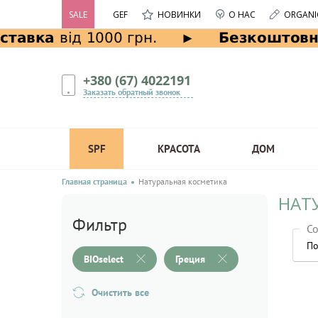
SALE
GEF
НОВИНКИ
О НАС
ORGANI
+380 (67) 4022191
Заказать обратный звонок
SPF
КРАСОТА
ДОМ
Главная страница
Натуральная косметика
НАТУ
Фильтр
Со
По
BIOselect
Греция
Очистить все