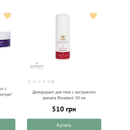
0
ос с
Дезодорант для тела с экстрактом
ритуал"
граната Bioselect, 50 мл
510 грн
Купить