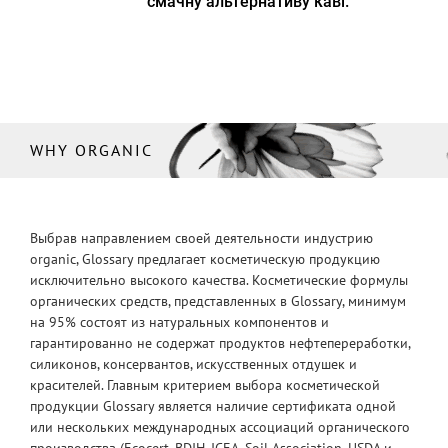
смачну альтернативу каві.
WHY ORGANIC
Выбрав направлением своей деятельности индустрию
organic, Glossary предлагает косметическую продукцию
исключительно высокого качества. Косметические формулы
органических средств, представленных в Glossary, минимум
на 95% состоят из натуральных компонентов и
гарантированно не содержат продуктов нефтепереработки,
силиконов, консервантов, искусственных отдушек и
красителей. Главным критерием выбора косметической
продукции Glossary является наличие сертификата одной
или нескольких международных ассоциаций органического
производства (Ecocert, BDIH, ICEA, Soil Association, USDA и