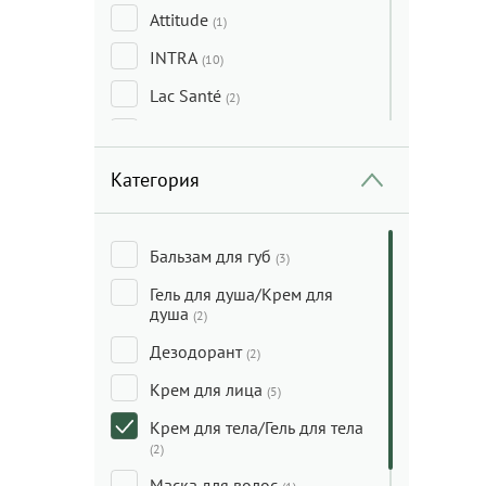
Attitude
(1)
INTRA
(10)
Lac Santé
(2)
Mak Malvy
(3)
Onsensou
(1)
Категория
Pjur
(1)
Specchiasol
(1)
Бальзам для губ
(3)
Sukin
(3)
Гель для душа/Крем для
душа
(2)
Too Fruit
(2)
Дезодорант
(2)
Trawenmoor
(1)
Крем для лица
(5)
Крем для тела/Гель для тела
(2)
Маска для волос