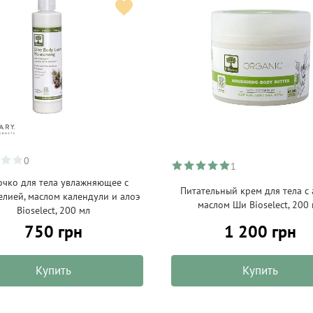
0
1
чко для тела увлажняющее с
Питательный крем для тела с 
елией, маслом календули и алоэ
маслом Ши Bioselect, 200
Bioselect, 200 мл
750 грн
1 200 грн
Купить
Купить