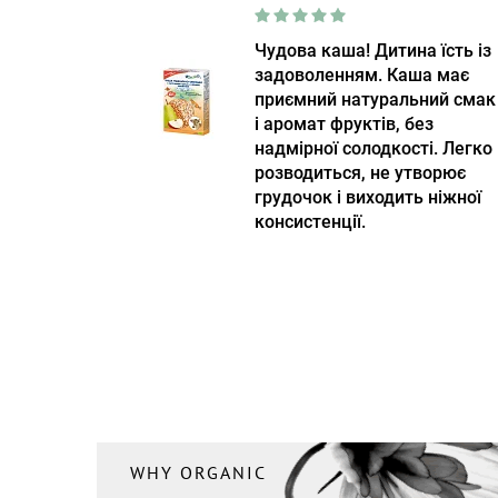
Чудова каша! Дитина їсть із
задоволенням. Каша має
приємний натуральний смак
і аромат фруктів, без
надмірної солодкості. Легко
розводиться, не утворює
грудочок і виходить ніжної
консистенції.
WHY ORGANIC