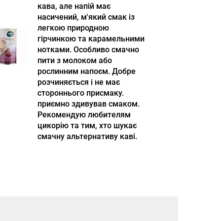
кава, але напій має
насичений, м'який смак із
легкою природною
гірчинкою та карамельними
нотками. Особливо смачно
пити з молоком або
рослинним напоєм. Добре
розчиняється і не має
стороннього присмаку.
приємно здивував смаком.
Рекомендую любителям
цикорію та тим, хто шукає
смачну альтернативу каві.