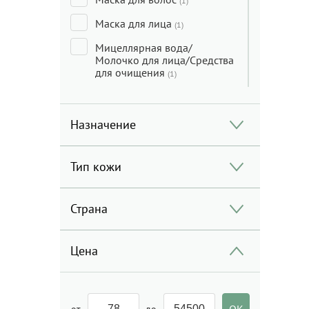
(1)
Маска для лица
(1)
Мицеллярная вода/
Молочко для лица/Средства
для очищения
(1)
Сыворотка для лица
(1)
Тоник/Мист
Назначение
(5)
Уход за кожей вокруг глаз
(2)
Тип кожи
Уход за ногами
(1)
Уход за руками
Страна
(2)
Шампунь
(2)
Цена
от
до