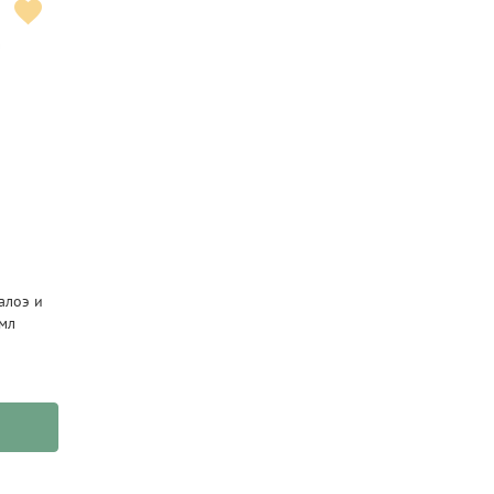
алоэ и
 мл