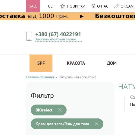
SALE
GEF
НОВИНКИ
О НАС
ORGANI
+380 (67) 4022191
Заказать обратный звонок
SPF
КРАСОТА
ДОМ
Главная страница
Натуральная косметика
НАТУ
Фильтр
Со
По
BIOselect
Крем для тела/Гель для тела