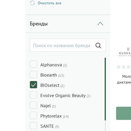
Очистить все
Бренды
Alphanova
(2)
Bioearth
(13)
Моло
диктам
BIOselect
(2)
Evolve Organic Beauty
(2)
Najel
(1)
Phytorelax
(14)
SANTE
(5)