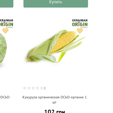
Купить
0
 ОСЬО-
Кукуруза органическая ОСЬО-органик 1
)
шт
102 грн