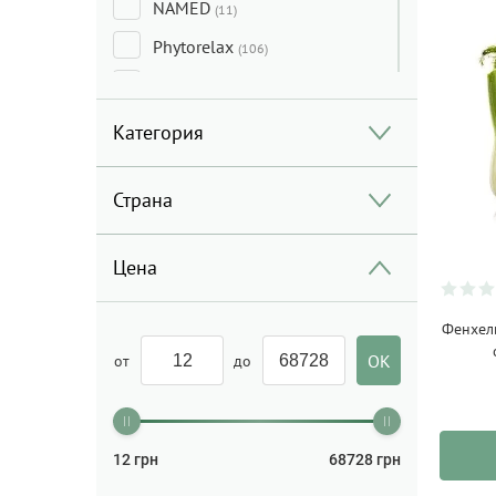
NAMED
(11)
Phytorelax
(106)
SANTE
(145)
SODASAN
(51)
Категория
Madara
(1)
Страна
Numi
(8)
Terre d`OC
(2)
Цена
Etamine du Lys
(22)
Glossary
(30)
Фенхел
Rig-Tig
(6)
от
до
Іittala
(1)
Rennersistas
(1)
12
грн
68728
грн
Staritsky&Levitsky
(1)