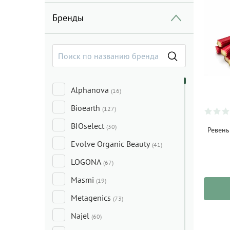
Бренды
Alphanova
(16)
Bioearth
(127)
BIOselect
(30)
Ревень
Evolve Organic Beauty
(41)
LOGONA
(67)
Masmi
(19)
Metagenics
(73)
Najel
(60)