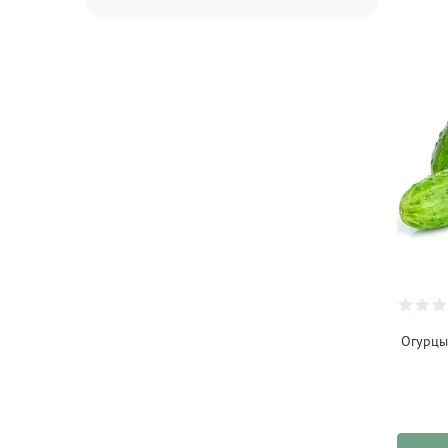
Acao
(2)
Acme
(15)
Ad Hoc
(13)
Aery Living
(32)
Aiya
(5)
Allos
(13)
AlmaWin
(15)
Amandis Sas
(1)
ANETO NATURAL
(4)
Antersdorfer
(24)
Огурцы
Aquanova
(36)
Arabia
(20)
Attitude
(63)