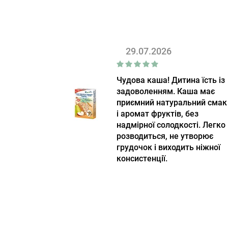
Coteaux Nantais
(9)
Cottons
(1)
Crich
(5)
29.07.2026
Cristel
(5)
Culinat
(10)
Чудова каша! Дитина їсть із
задоволенням. Каша має
Culti Milano
(51)
приємний натуральний смак
D'Arenberg
(1)
і аромат фруктів, без
надмірної солодкості. Легко
De Hobbit
(2)
розводиться, не утворює
De Sousa
грудочок і виходить ніжної
(4)
консистенції.
DeLaMark
(1)
Delicius
(9)
Designs for Health
(1)
DevoHome
(37)