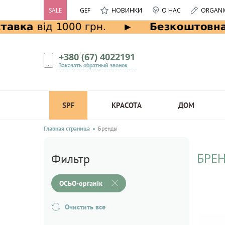
SALE
GEF
НОВИНКИ
О НАС
ORGANI
+380 (67) 4022191
Заказать обратный звонок
SPF
КРАСОТА
ДОМ
Главная страница
Бренды
БРЕН
Фильтр
ОСЬО-органік
Очистить все