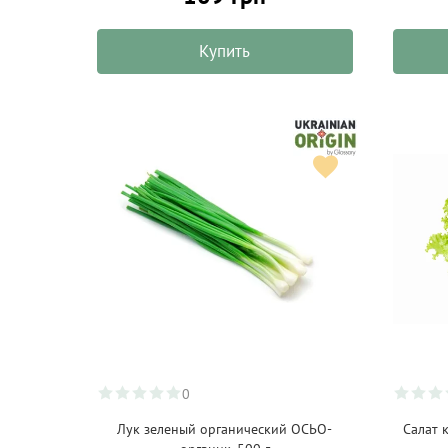
BioBlo
(5)
Купить
Biodelizie
(1)
Biofrutto
(3)
BioPlanete
(11)
Bitossi Home
(7)
Bob's Red Mill
(15)
Bodhi
(8)
Boska
(20)
Bovetti
(18)
Bremond Fils
(5)
Brinjal
(18)
0
Buccotherm
(6)
Лук зеленый органический ОСЬО-
Салат 