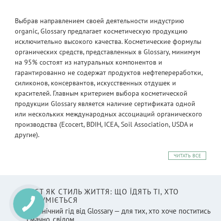
Выбрав направлением своей деятельности индустрию
organic, Glossary предлагает косметическую продукцию
исключительно высокого качества. Косметические формулы
органических средств, представленных в Glossary, минимум
на 95% состоят из натуральных компонентов и
гарантированно не содержат продуктов нефтепереработки,
силиконов, консервантов, искусственных отдушек и
красителей. Главным критерием выбора косметической
продукции Glossary является наличие сертификата одной
или нескольких международных ассоциаций органического
производства (Ecocert, BDIH, ICEA, Soil Association, USDA и
другие).
ЧИТАТЬ ВСЕ
ПІСТ ЯК СТИЛЬ ЖИТТЯ: ЩО ЇДЯТЬ ТІ, ХТО
РОЗУМІЄТЬСЯ
Органічний гід від Glossary — для тих, хто хоче поститись
смачно, свідом...