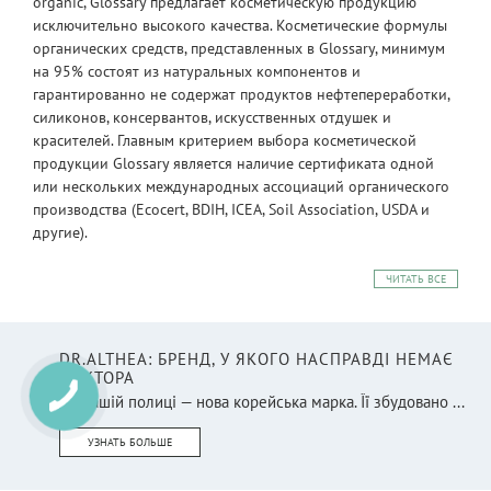
organic, Glossary предлагает косметическую продукцию
исключительно высокого качества. Косметические формулы
органических средств, представленных в Glossary, минимум
на 95% состоят из натуральных компонентов и
гарантированно не содержат продуктов нефтепереработки,
силиконов, консервантов, искусственных отдушек и
красителей. Главным критерием выбора косметической
продукции Glossary является наличие сертификата одной
или нескольких международных ассоциаций органического
производства (Ecocert, BDIH, ICEA, Soil Association, USDA и
другие).
ЧИТАТЬ ВСЕ
DR.ALTHEA: БРЕНД, У ЯКОГО НАСПРАВДІ НЕМАЄ
ДОКТОРА
На нашій полиці — нова корейська марка. Її збудовано ...
УЗНАТЬ БОЛЬШЕ