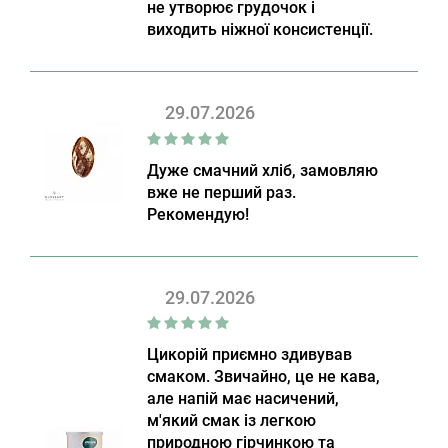
не утворює грудочок і
виходить ніжної консистенції.
29.07.2026
Дуже смачний хліб, замовляю
вже не перший раз.
Рекомендую!
29.07.2026
Цикорій приємно здивував
смаком. Звичайно, це не кава,
але напій має насичений,
м'який смак із легкою
природною гірчинкою та