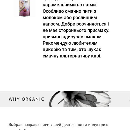
карамельними нотками.
Особливо смачно пити з
молоком або рослинним
напоєм. Добре розчиняється і
не має стороннього присмаку.
приємно здивував смаком.
Рекомендую любителям
цикорію та тим, хто шукає
смачну альтернативу каві.
WHY ORGANIC
Выбрав направлением своей деятельности индустрию