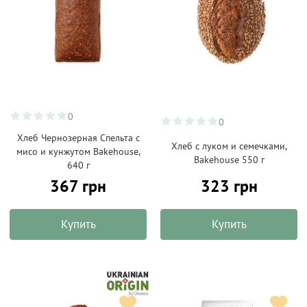
0
0
Хлеб Чернозерная Спельта с
Хлеб с луком и семечками,
мисо и кунжутом Bakehouse,
Bakehouse 550 г
640 г
367 грн
323 грн
Купить
Купить