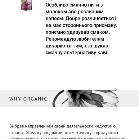
Особливо смачно пити з
молоком або рослинним
напоєм. Добре розчиняється і
не має стороннього присмаку.
приємно здивував смаком.
Рекомендую любителям
цикорію та тим, хто шукає
смачну альтернативу каві.
WHY ORGANIC
Выбрав направлением своей деятельности индустрию
organic, Glossary предлагает косметическую продукцию
исключительно высокого качества. Косметические формулы