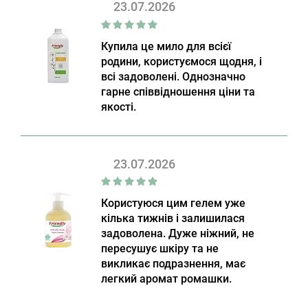
23.07.2026
Купила це мило для всієї
родини, користуємося щодня, і
всі задоволені. Однозначно
гарне співвідношення ціни та
якості.
23.07.2026
Користуюся цим гелем уже
кілька тижнів і залишилася
задоволена. Дуже ніжний, не
пересушує шкіру та не
викликає подразнення, має
легкий аромат ромашки.