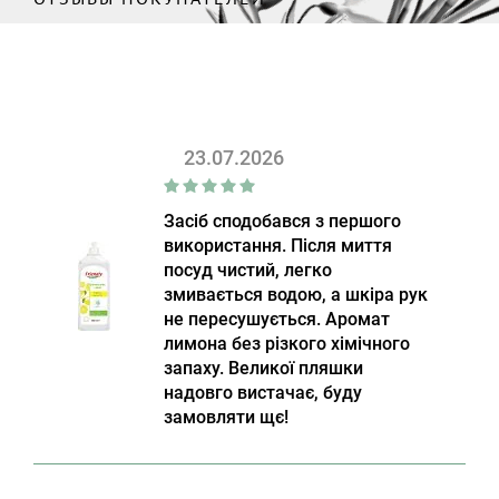
23.07.2026
Засіб сподобався з першого
використання. Після миття
посуд чистий, легко
змивається водою, а шкіра рук
не пересушується. Аромат
лимона без різкого хімічного
запаху. Великої пляшки
надовго вистачає, буду
замовляти щє!