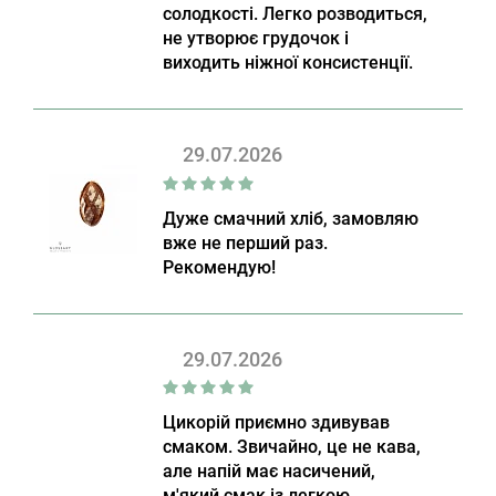
солодкості. Легко розводиться,
не утворює грудочок і
виходить ніжної консистенції.
29.07.2026
Дуже смачний хліб, замовляю
вже не перший раз.
Рекомендую!
29.07.2026
Цикорій приємно здивував
смаком. Звичайно, це не кава,
але напій має насичений,
м'який смак із легкою