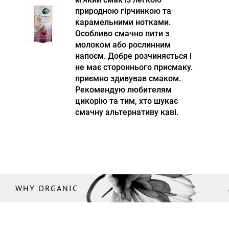
природною гірчинкою та
карамельними нотками.
Особливо смачно пити з
молоком або рослинним
напоєм. Добре розчиняється і
не має стороннього присмаку.
приємно здивував смаком.
Рекомендую любителям
цикорію та тим, хто шукає
смачну альтернативу каві.
WHY ORGANIC