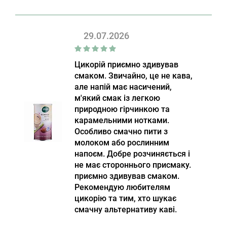
29.07.2026
Цикорій приємно здивував
смаком. Звичайно, це не кава,
але напій має насичений,
м'який смак із легкою
природною гірчинкою та
карамельними нотками.
Особливо смачно пити з
молоком або рослинним
напоєм. Добре розчиняється і
не має стороннього присмаку.
приємно здивував смаком.
Рекомендую любителям
цикорію та тим, хто шукає
смачну альтернативу каві.