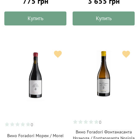
775 грн
3 655 грн
Купить
Купить
0
0
Вино Foradori Фонтанасанта
Вино Foradori Мореи / Morei
Нозиола / Fontanasanta Nosiola