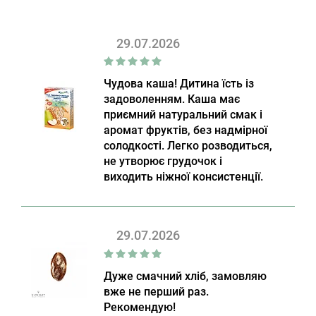
29.07.2026
Чудова каша! Дитина їсть із
задоволенням. Каша має
приємний натуральний смак і
аромат фруктів, без надмірної
солодкості. Легко розводиться,
не утворює грудочок і
виходить ніжної консистенції.
29.07.2026
Дуже смачний хліб, замовляю
вже не перший раз.
Рекомендую!