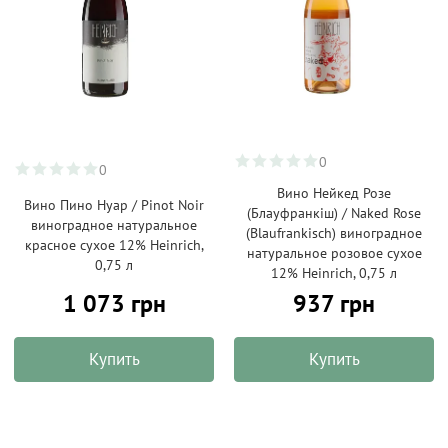
0
0
Вино Нейкед Розе
Вино Пино Нуар / Pinot Noir
(Блауфранкіш) / Naked Rose
виноградное натуральное
(Blaufrankisch) виноградное
красное сухое 12% Heinrich,
натуральное розовое сухое
0,75 л
12% Heinrich, 0,75 л
1 073 грн
937 грн
Купить
Купить