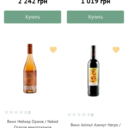
2 242 грн
1 019 грн
Купить
Купить
0
0
Вино Нейкед Оранж / Naked
Вино Azimut Азимут Негре /
Orange виноградное