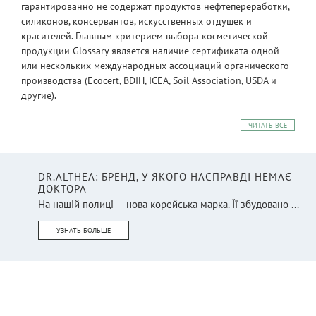
гарантированно не содержат продуктов нефтепереработки,
силиконов, консервантов, искусственных отдушек и
красителей. Главным критерием выбора косметической
продукции Glossary является наличие сертификата одной
или нескольких международных ассоциаций органического
производства (Ecocert, BDIH, ICEA, Soil Association, USDA и
другие).
ЧИТАТЬ ВСЕ
DR.ALTHEA: БРЕНД, У ЯКОГО НАСПРАВДІ НЕМАЄ
ДОКТОРА
На нашій полиці — нова корейська марка. Її збудовано ...
УЗНАТЬ БОЛЬШЕ