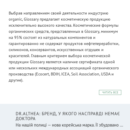
Выбрав направлением своей деятельности индустрию
organic, Glossary предлагает косметическую продукцию
исключительно высокого качества. Косметические формулы
органических средств, представленных в Glossary, минимум
на 95% состоят из натуральных компонентов и
гарантированно не содержат продуктов нефтепереработки,
силиконов, консервантов, искусственных отдушек и
красителей. Главным критерием выбора косметической
продукции Glossary является наличие сертификата одной
или нескольких международных ассоциаций органического
производства (Ecocert, BDIH, ICEA, Soil Association, USDA и
другие).
ЧИТАТЬ ВСЕ
DR.ALTHEA: БРЕНД, У ЯКОГО НАСПРАВДІ НЕМАЄ
ДОКТОРА
На нашій полиці — нова корейська марка. Її збудовано ...