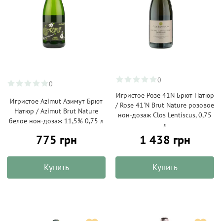
0
0
Игристое Розе 41N Брют Натюр
Игристое Azimut Азимут Брют
/ Rose 41'N Brut Nature розовое
Натюр / Azimut Brut Nature
нон-дозаж Clos Lentiscus, 0,75
белое нон-дозаж 11,5% 0,75 л
л
775 грн
1 438 грн
Купить
Купить