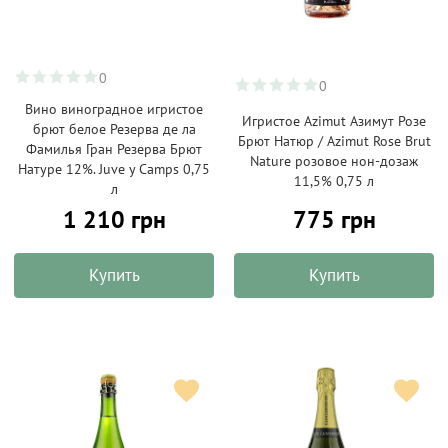
0
0
Вино виноградное игристое
Игристое Azimut Азимут Розе
брют белое Резерва де ла
Брют Натюр / Azimut Rose Brut
Фамилья Гран Резерва Брют
Nature розовое нон-дозаж
Натуре 12%. Juve y Camps 0,75
11,5% 0,75 л
л
1 210 грн
775 грн
Купить
Купить