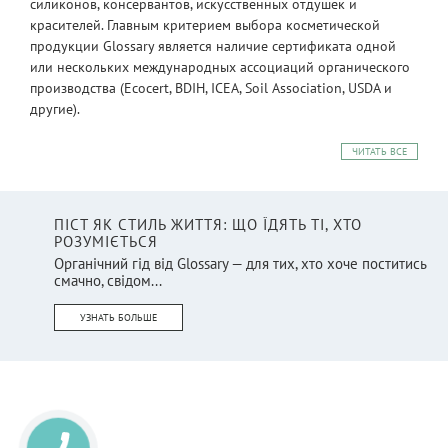
силиконов, консервантов, искусственных отдушек и
красителей. Главным критерием выбора косметической
продукции Glossary является наличие сертификата одной
или нескольких международных ассоциаций органического
производства (Ecocert, BDIH, ICEA, Soil Association, USDA и
другие).
ЧИТАТЬ ВСЕ
ПІСТ ЯК СТИЛЬ ЖИТТЯ: ЩО ЇДЯТЬ ТІ, ХТО
РОЗУМІЄТЬСЯ
Органічний гід від Glossary — для тих, хто хоче поститись
смачно, свідом...
УЗНАТЬ БОЛЬШЕ