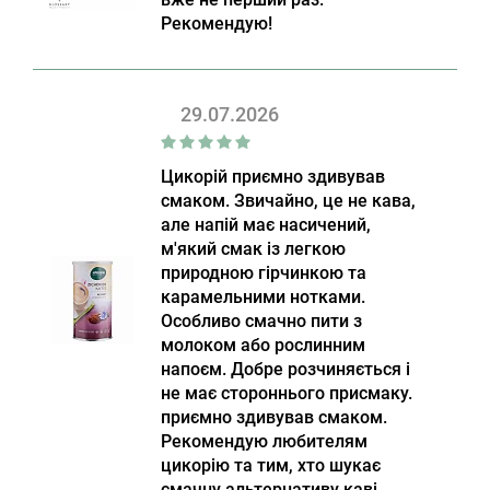
Рекомендую!
29.07.2026
Цикорій приємно здивував
смаком. Звичайно, це не кава,
але напій має насичений,
м'який смак із легкою
природною гірчинкою та
карамельними нотками.
Особливо смачно пити з
молоком або рослинним
напоєм. Добре розчиняється і
не має стороннього присмаку.
приємно здивував смаком.
Рекомендую любителям
цикорію та тим, хто шукає
смачну альтернативу каві.