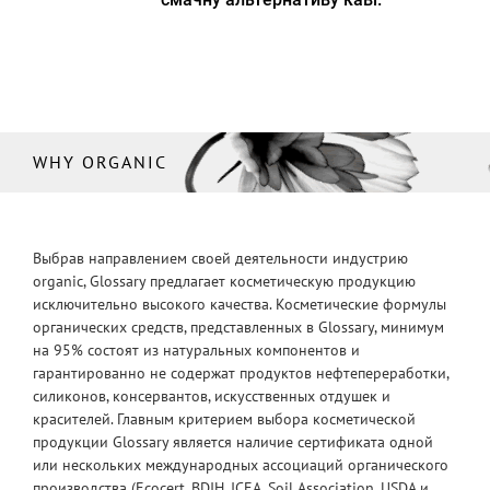
WHY ORGANIC
Выбрав направлением своей деятельности индустрию
organic, Glossary предлагает косметическую продукцию
исключительно высокого качества. Косметические формулы
органических средств, представленных в Glossary, минимум
на 95% состоят из натуральных компонентов и
гарантированно не содержат продуктов нефтепереработки,
силиконов, консервантов, искусственных отдушек и
красителей. Главным критерием выбора косметической
продукции Glossary является наличие сертификата одной
или нескольких международных ассоциаций органического
производства (Ecocert, BDIH, ICEA, Soil Association, USDA и