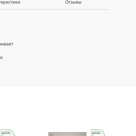
теристики
Отзывы
чивает
ло