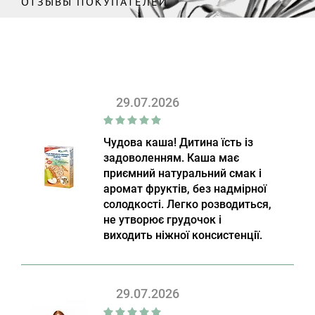
ОТЗЫВЫ ПОКУПАТЕЛЕЙ
29.07.2026
Чудова каша! Дитина їсть із
задоволенням. Каша має
приємний натуральний смак і
аромат фруктів, без надмірної
солодкості. Легко розводиться,
не утворює грудочок і
виходить ніжної консистенції.
29.07.2026