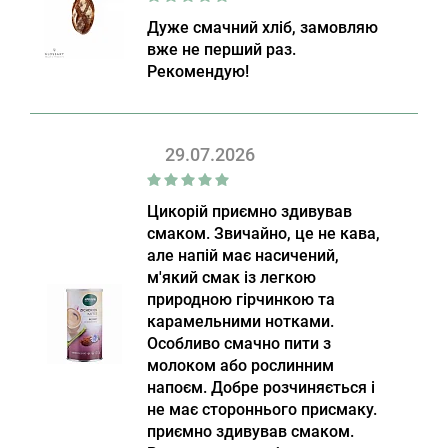
Дуже смачний хліб, замовляю
вже не перший раз.
Рекомендую!
29.07.2026
Цикорій приємно здивував
смаком. Звичайно, це не кава,
але напій має насичений,
м'який смак із легкою
природною гірчинкою та
карамельними нотками.
Особливо смачно пити з
молоком або рослинним
напоєм. Добре розчиняється і
не має стороннього присмаку.
приємно здивував смаком.