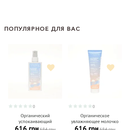
ПОПУЛЯРНОЕ ДЛЯ ВАС
0
0
Органический
Органическое
успокаивающий
увлажняющее молочко
616 грн
616 грн
охлаждающий гель-спрей
после загара для лица и
684 грн
684 грн