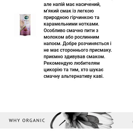
але напій має насичений,
м'який смак із легкою
природною гірчинкою та
карамельними нотками.
Особливо смачно пити з
молоком або рослинним
напоєм. Добре розчиняється і
не має стороннього присмаку.
приємно здивував смаком.
Рекомендую любителям
цикорію та тим, хто шукає
смачну альтернативу каві.
WHY ORGANIC