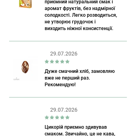
приємний натуральний смак і
аромат фруктів, без надмірної
солодкості. Легко розводиться,
не утворює грудочок і
виходить ніжної консистенції.
29.07.2026
Дуже смачний хліб, замовляю
вже не перший раз.
Рекомендую!
29.07.2026
Цикорій приємно здивував
смаком. Звичайно, це не кава,