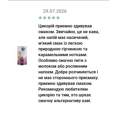
29.07.2026
Цикорій приємно здивував
смаком. Звичайно, це не кава,
але напій має насичений,
м'який смак із легкою
природною гірчинкою та
карамельними нотками.
Особливо смачно пити з
молоком або рослинним
напоєм. Добре розчиняється і
не має стороннього присмаку.
приємно здивував смаком.
Рекомендую любителям
цикорію та тим, хто шукає
смачну альтернативу каві.