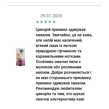
29.07.2026
Цикорій приємно здивував
смаком. Звичайно, це не кава,
але напій має насичений,
м'який смак із легкою
природною гірчинкою та
карамельними нотками.
Особливо смачно пити з
молоком або рослинним
напоєм. Добре розчиняється і
не має стороннього присмаку.
приємно здивував смаком.
Рекомендую любителям
цикорію та тим, хто шукає
смачну альтернативу каві.