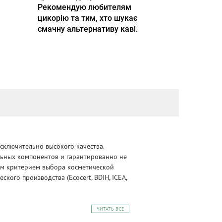
Рекомендую любителям
цикорію та тим, хто шукає
смачну альтернативу каві.
сключительно высокого качества.
альных компонентов и гарантированно не
ным критерием выбора косметической
ого производства (Ecocert, BDIH, ICEA,
ЧИТАТЬ ВСЕ