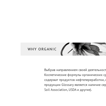
Кости, суставы и хрящи
(1)
Краска для волос
(5)
Крем
(2)
Крем для лица
(107)
Крем для мужчин
(2)
Крем для тела/Гель для тела
WHY ORGANIC
(64)
Лубриканты
(11)
Маска для волос
(13)
Выбрав направлением своей деятельности
Косметические формулы органических ср
Маска для лица
(49)
содержат продуктов нефтепереработки, 
Масло
продукции Glossary является наличие се
(6)
Soil Association, USDA и другие).
Масло для бороды
(1)
Масло для волос
(11)