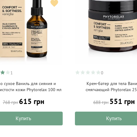
1
0
о сухое Ваниль для сияния и
Крем-батер для тела Ван
истости кожи Phytorelax 100 мл
смягчающий Phytorelax 25
615 грн
551 грн
768 грн
688 грн
Купить
Купить