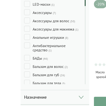
-20%
LED-маски
(1)
Аксессуары
(7)
Аксессуары для волос
(50)
Аксессуары для макияжа
(1)
Анальные игрушки
(8)
Антибактериальное
средство
(1)
БАДы
(46)
Бальзам для волос
(2)
Масло 
Бальзам для губ
(26)
зрело
Бальзам для тела
(3)
Бальзам лечебный
(2)
Назначение
Бальзам после бритья
(2)