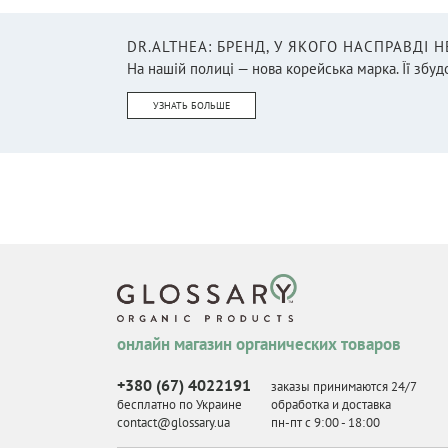
Масло для лица
(8)
DR.ALTHEA: БРЕНД, У ЯКОГО НАСПРАВДІ 
Масло для тела
(24)
На нашій полиці — нова корейська марка. Її збудо
Массажеры
(6)
УЗНАТЬ БОЛЬШЕ
Массажные средства
(9)
Менструальные чаши
(10)
Микротоковый лифтинг
(10)
Мицеллярная вода/
Молочко для лица/Средства
для очищения
(40)
Мозг и нервная система
(6)
Мочалка
(3)
онлайн магазин органических товаров
Мужское здоровье
(1)
+380 (67) 4022191
заказы принимаются 24/7
Мыло
(52)
бесплатно по Украине
обработка и доставка
contact@glossary.ua
пн-пт с 9
:
00 - 18
:
00
Набор
(50)