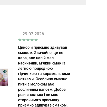
29.07.2026
Цикорій приємно здивував
смаком. Звичайно, це не
кава, але напій має
насичений, м'який смак із
легкою природною
гірчинкою та карамельними
нотками. Особливо смачно
пити з молоком або
рослинним напоєм. Добре
розчиняється і не має
стороннього присмаку.
приємно здивував смаком.