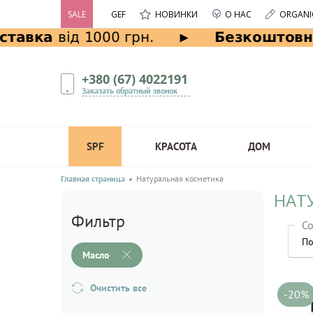
SALE
GEF
НОВИНКИ
О НАС
ORGANI
+380 (67) 4022191
Заказать обратный звонок
SPF
КРАСОТА
ДОМ
Главная страница
Натуральная косметика
НАТ
Фильтр
Со
По
Масло
Очистить все
-20%