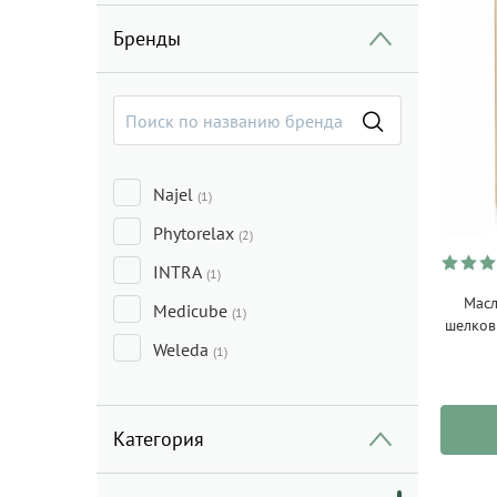
Бренды
Najel
(1)
Phytorelax
(2)
INTRA
(1)
Масл
Medicube
(1)
шелков
Weleda
(1)
Категория