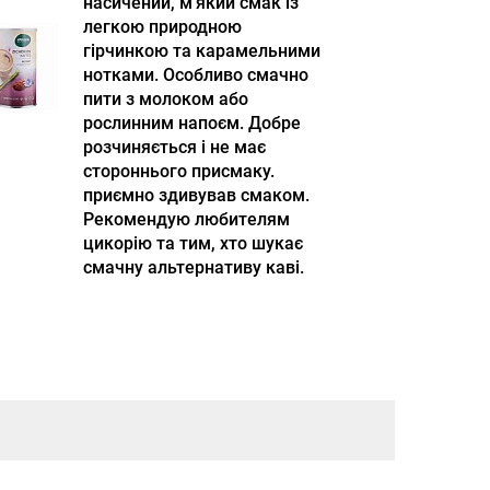
насичений, м'який смак із
легкою природною
гірчинкою та карамельними
нотками. Особливо смачно
пити з молоком або
рослинним напоєм. Добре
розчиняється і не має
стороннього присмаку.
приємно здивував смаком.
Рекомендую любителям
цикорію та тим, хто шукає
смачну альтернативу каві.