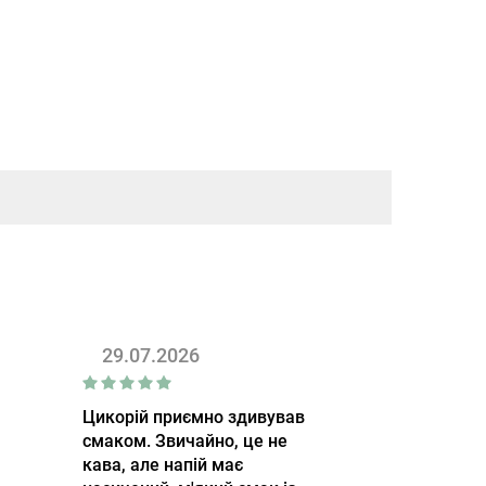
29.07.2026
Цикорій приємно здивував
смаком. Звичайно, це не
кава, але напій має