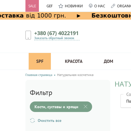
SALE
GEF
НОВИНКИ
О НАС
ORGANI
+380 (67) 4022191
Заказать обратный звонок
SPF
КРАСОТА
ДОМ
Главная страница
Натуральная косметика
НАТ
Фильтр
Со
По
Кости, суставы и хрящи
Очистить все