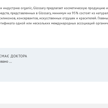
 индустрию organic, Glossary предлагает косметическую продукцию и
едств, представленных в Glossary, минимум на 95% состоят из натур
силиконов, консервантов, искусственных отдушек и красителей. Глав
ртификата одной или нескольких международных ассоциаций органическ
НЕМАЄ ДОКТОРА
вано ...