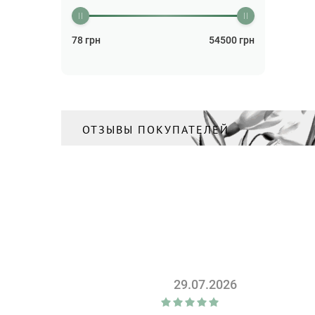
Выравниватель волос
(4)
78
грн
54500
грн
Гель
(9)
Гель для душа/Крем для
душа
(79)
Гигиенические прокладки/
Тампоны
(46)
ОТЗЫВЫ ПОКУПАТЕЛЕЙ
Глина органическая
(7)
Гранола/Мюсли/Кранчи
(1)
Дарсонваль и насадки
(4)
Дезодорант
(47)
Дети
(3)
Детоксикация и очищение
(1)
29.07.2026
Детский крем
(5)