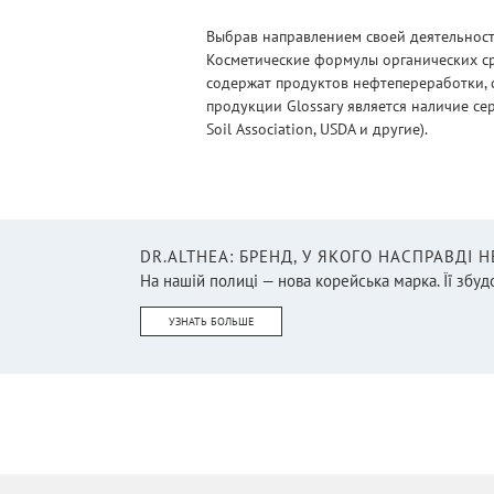
Крем для мужчин
(2)
Выбрав направлением своей деятельности
Косметические формулы органических ср
Крем для тела/Гель для тела
содержат продуктов нефтепереработки, 
(64)
продукции Glossary является наличие се
Лубриканты
(11)
Soil Association, USDA и другие).
Маска для волос
(13)
Маска для лица
(49)
Масло
(6)
DR.ALTHEA: БРЕНД, У ЯКОГО НАСПРАВДІ 
Масло для бороды
На нашій полиці — нова корейська марка. Її збудо
(1)
Масло для волос
(11)
УЗНАТЬ БОЛЬШЕ
Масло для лица
(8)
Масло для тела
(24)
Массажеры
(6)
Массажные средства
(9)