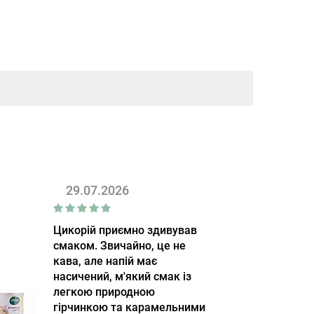
29.07.2026
Цикорій приємно здивував
смаком. Звичайно, це не
кава, але напій має
насичений, м'який смак із
легкою природною
гірчинкою та карамельними