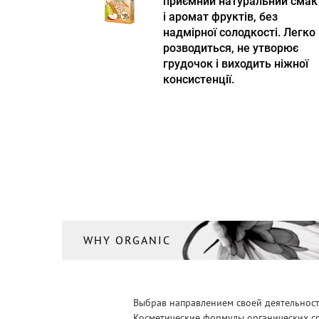
приємний натуральний смак
і аромат фруктів, без
надмірної солодкості. Легко
розводиться, не утворює
грудочок і виходить ніжної
консистенції.
WHY ORGANIC
Выбрав направлением своей деятельности
Косметические формулы органических ср