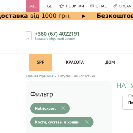
SALE
GEF
НОВИНКИ
О НАС
ORGANI
+380 (67) 4022191
Заказать обратный звонок
SPF
КРАСОТА
ДОМ
Главная страница
Натуральная косметика
НАТУ
Фильтр
Со
По
Nutriexpert
Кости, суставы и хрящи