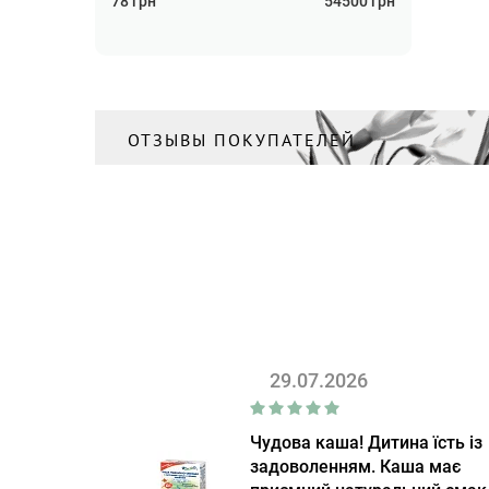
78
грн
54500
грн
ОТЗЫВЫ ПОКУПАТЕЛЕЙ
29.07.2026
Чудова каша! Дитина їсть із
задоволенням. Каша має