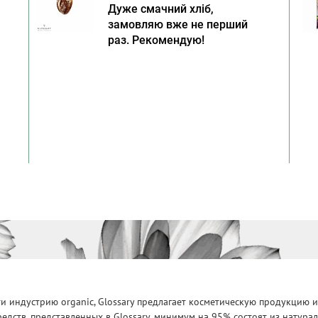
Дуже смачний хліб,
замовляю вже не перший
раз. Рекомендую!
 индустрию organic, Glossary предлагает косметическую продукцию и
едств, представленных в Glossary, минимум на 95% состоят из натур