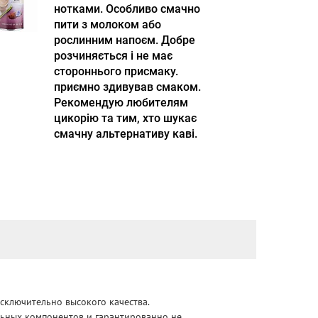
нотками. Особливо смачно
пити з молоком або
рослинним напоєм. Добре
розчиняється і не має
стороннього присмаку.
приємно здивував смаком.
Рекомендую любителям
цикорію та тим, хто шукає
смачну альтернативу каві.
сключительно высокого качества.
альных компонентов и гарантированно не