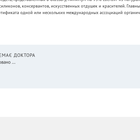
силиконов, консервантов, искусственных отдушек и красителей. Глав
ртификата одной или нескольких международных ассоциаций органическ
НЕМАЄ ДОКТОРА
вано ...