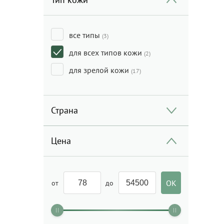
Очищение
(5)
Увлажнение
(4)
все типы
(3)
Увлажнение и питание
(1)
для всех типов кожи
(2)
Укрепление и
для зрелой кожи
(17)
восстановление
(1)
Страна
Цена
от
до