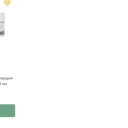
 морщин
0 мл