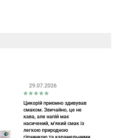
29.07.2026
Цикорій приємно здивував
смаком. Звичайно, це не
кава, але напій має
насичений, м'який смак із
легкою природною
гірчинкою та карамельними