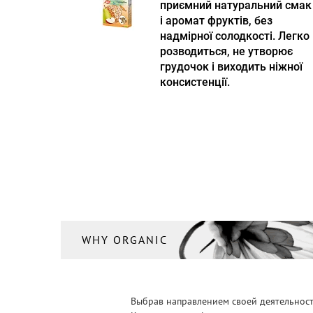
приємний натуральний смак
і аромат фруктів, без
надмірної солодкості. Легко
розводиться, не утворює
грудочок і виходить ніжної
консистенції.
WHY ORGANIC
Выбрав направлением своей деятельности