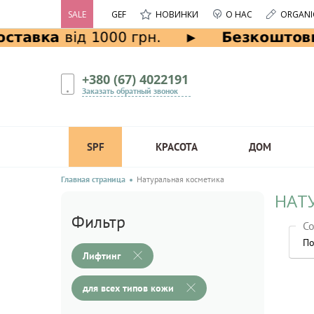
SALE
GEF
НОВИНКИ
О НАС
ORGANI
+380 (67) 4022191
Заказать обратный звонок
SPF
КРАСОТА
ДОМ
Главная страница
Натуральная косметика
НАТ
Фильтр
Со
По
Лифтинг
для всех типов кожи