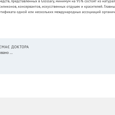
едств, представленных в Glossary, минимум на 95% состоят из натур
силиконов, консервантов, искусственных отдушек и красителей. Глав
ртификата одной или нескольких международных ассоциаций органическ
НЕМАЄ ДОКТОРА
вано ...