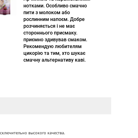
нотками. Особливо смачно
пити з молоком або
рослинним напоєм. Добре
розчиняється і не має
стороннього присмаку.
приємно здивував смаком.
Рекомендую любителям
цикорію та тим, хто шукає
смачну альтернативу каві.
сключительно высокого качества.