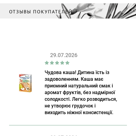
ОТЗЫВЫ ПОКУПАТЕЛЕЙ
29.07.2026
Чудова каша! Дитина їсть із
задоволенням. Каша має
приємний натуральний смак і
аромат фруктів, без надмірної
солодкості. Легко розводиться,
не утворює грудочок і
виходить ніжної консистенції.