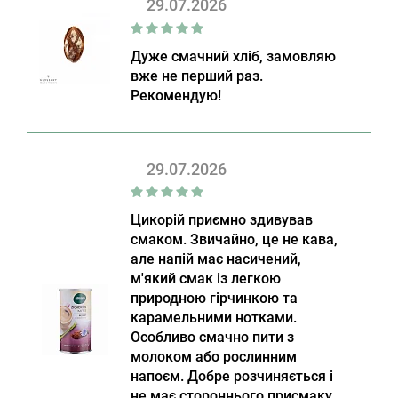
29.07.2026
Дуже смачний хліб, замовляю
вже не перший раз.
Рекомендую!
29.07.2026
Цикорій приємно здивував
смаком. Звичайно, це не кава,
але напій має насичений,
м'який смак із легкою
природною гірчинкою та
карамельними нотками.
Особливо смачно пити з
молоком або рослинним
напоєм. Добре розчиняється і
не має стороннього присмаку.