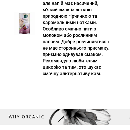
але напій має насичений,
м'який смак із легкою
природною гірчинкою та
карамельними нотками.
Особливо смачно пити з
молоком або рослинним
напоєм. Добре розчиняється і
не має стороннього присмаку.
приємно здивував смаком.
Рекомендую любителям
цикорію та тим, хто шукає
смачну альтернативу каві.
WHY ORGANIC