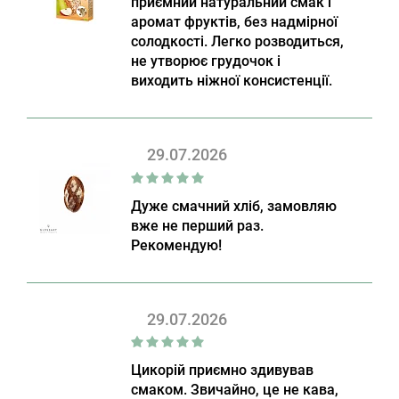
приємний натуральний смак і
аромат фруктів, без надмірної
солодкості. Легко розводиться,
не утворює грудочок і
виходить ніжної консистенції.
29.07.2026
Дуже смачний хліб, замовляю
вже не перший раз.
Рекомендую!
29.07.2026
Цикорій приємно здивував
смаком. Звичайно, це не кава,