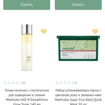
Купить
Купить
0
0
Тонер-молочко с глутатионом
Набор успокаивающих масок с
для освещения и сияния
центелой, алоэ и зеленым чаем
Medicube AGE-R Glutathione
Medicube Super Cica Daily Quick
Glow Toner 140 мл
Mask 30 шт