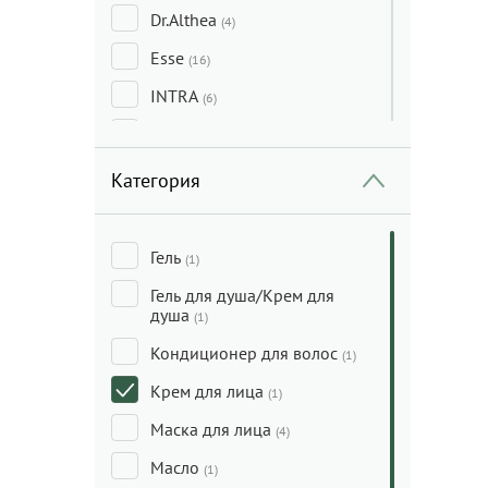
Dr.Althea
(4)
Esse
(16)
INTRA
(6)
Lac Santé
(3)
Mak Malvy
(3)
Категория
Medicube
(1)
One Thing
(1)
Гель
(1)
Trawenmoor
(9)
Гель для душа/Крем для
душа
(1)
Weleda
(4)
Кондиционер для волос
(1)
Крем для лица
(1)
Маска для лица
(4)
Масло
(1)