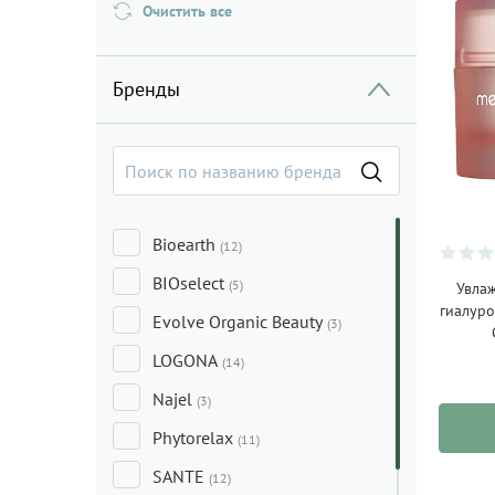
Очистить все
Бренды
Bioearth
(12)
BIOselect
(5)
Увла
гиалуро
Evolve Organic Beauty
(3)
LOGONA
(14)
Najel
(3)
Phytorelax
(11)
SANTE
(12)