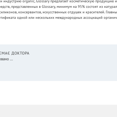
 индустрию organic, Glossary предлагает косметическую продукцию и
едств, представленных в Glossary, минимум на 95% состоят из натур
силиконов, консервантов, искусственных отдушек и красителей. Глав
ртификата одной или нескольких международных ассоциаций органическ
НЕМАЄ ДОКТОРА
вано ...