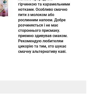
гірчинкою та карамельними
нотками. Особливо смачно
пити з молоком або
рослинним напоєм. Добре
розчиняється і не має
стороннього присмаку.
приємно здивував смаком.
Рекомендую любителям
цикорію та тим, хто шукає
смачну альтернативу каві.