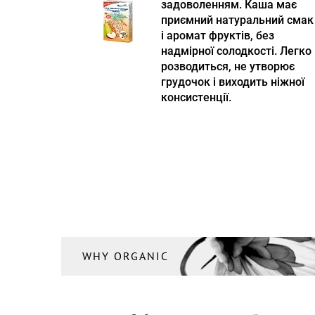
задоволенням. Каша має
приємний натуральний смак
і аромат фруктів, без
надмірної солодкості. Легко
розводиться, не утворює
грудочок і виходить ніжної
консистенції.
WHY ORGANIC