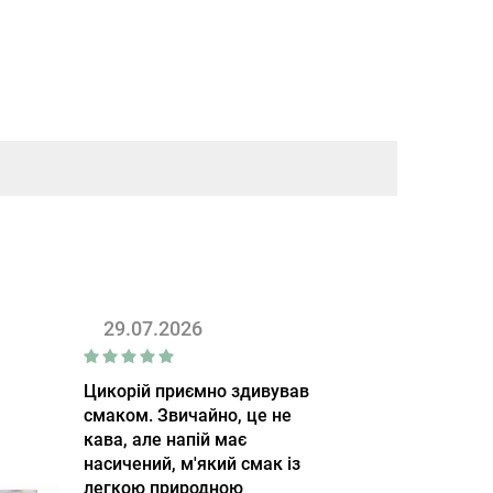
29.07.2026
Цикорій приємно здивував
смаком. Звичайно, це не
кава, але напій має
насичений, м'який смак із
легкою природною