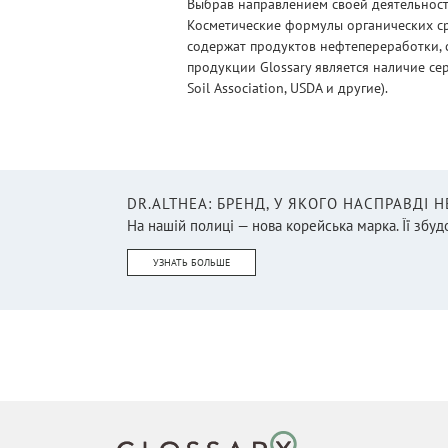
Выбрав направлением своей деятельности
Косметические формулы органических ср
содержат продуктов нефтепереработки, 
продукции Glossary является наличие се
Soil Association, USDA и другие).
DR.ALTHEA: БРЕНД, У ЯКОГО НАСПРАВДІ 
На нашій полиці — нова корейська марка. Її збудо
УЗНАТЬ БОЛЬШЕ