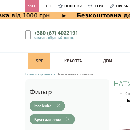
SALE
GEF
НОВИНКИ
О НАС
ORGANI
+380 (67) 4022191
Заказать обратный звонок
SPF
КРАСОТА
ДОМ
Главная страница
Натуральная косметика
НАТ
Фильтр
Со
По
Medicube
Крем для лица