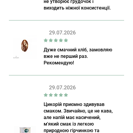
не утворює грудочок і
виходить ніжної консистенції.
29.07.2026
Дуже смачний хліб, замовляю
вже не перший раз.
Рекомендую!
29.07.2026
Цикорій приємно здивував
смаком. Звичайно, це не кава,
але напій має насичений,
м'який смак із легкою
природною гірчинкою та