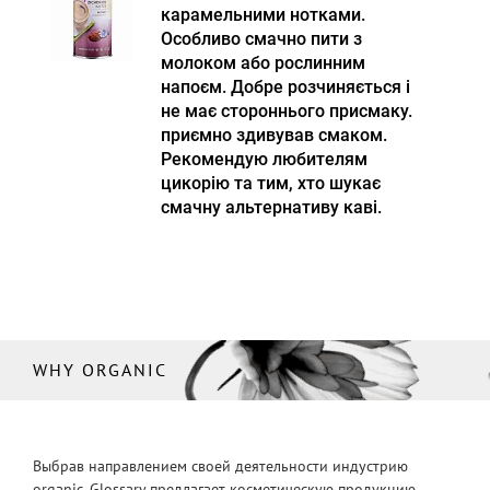
карамельними нотками.
Особливо смачно пити з
молоком або рослинним
напоєм. Добре розчиняється і
не має стороннього присмаку.
приємно здивував смаком.
Рекомендую любителям
цикорію та тим, хто шукає
смачну альтернативу каві.
WHY ORGANIC
Выбрав направлением своей деятельности индустрию
organic, Glossary предлагает косметическую продукцию