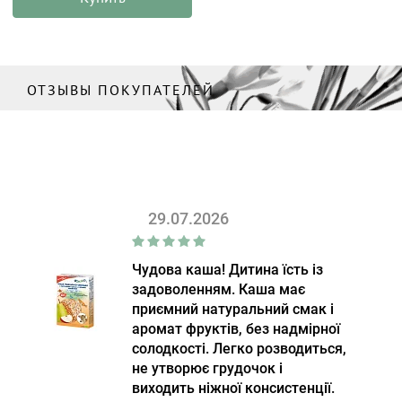
ОТЗЫВЫ ПОКУПАТЕЛЕЙ
29.07.2026
Чудова каша! Дитина їсть із
задоволенням. Каша має
приємний натуральний смак і
аромат фруктів, без надмірної
солодкості. Легко розводиться,
не утворює грудочок і
виходить ніжної консистенції.