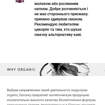
молоком або рослинним
напоєм. Добре розчиняється і
не має стороннього присмаку.
приємно здивував смаком.
Рекомендую любителям
цикорію та тим, хто шукає
смачну альтернативу каві.
WHY ORGANIC
Выбрав направлением своей деятельности индустрию
organic, Glossary предлагает косметическую продукцию
исключительно высокого качества. Косметические формулы
органических средств, представленных в Glossary, минимум