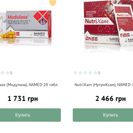
0
0
ase (Модулаза), NAMED 20 табл
NutriXam (НутриКсам), NAMED 
1 731 грн
2 466 грн
Купить
Купить