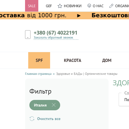
SALE
GEF
НОВИНКИ
О НАС
ORGANI
+380 (67) 4022191
Заказать обратный звонок
SPF
КРАСОТА
ДОМ
Главная страница
Здоровье и БАДы | Органические товары
ЗДО
Фильтр
Со
По
Италия
Очистить все