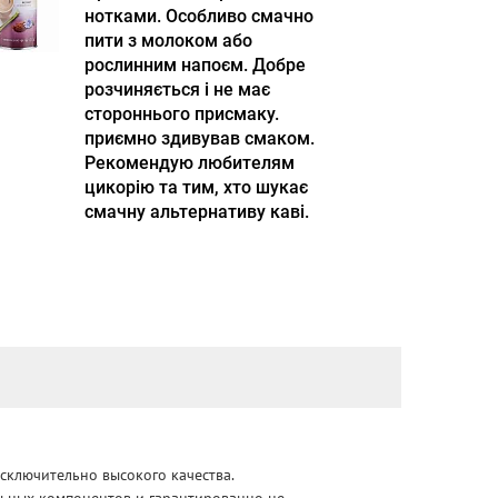
нотками. Особливо смачно
пити з молоком або
рослинним напоєм. Добре
розчиняється і не має
стороннього присмаку.
приємно здивував смаком.
Рекомендую любителям
цикорію та тим, хто шукає
смачну альтернативу каві.
сключительно высокого качества.