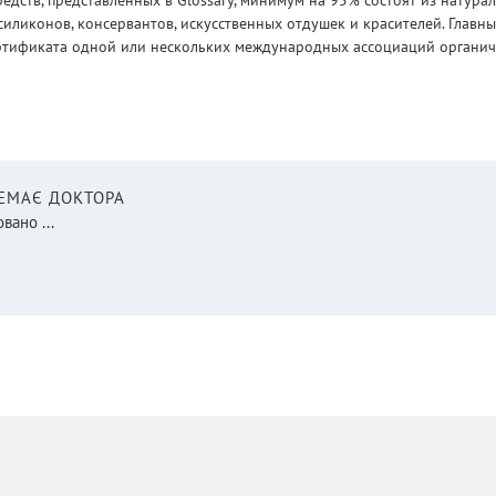
едств, представленных в Glossary, минимум на 95% состоят из натур
силиконов, консервантов, искусственных отдушек и красителей. Глав
ртификата одной или нескольких международных ассоциаций органическ
НЕМАЄ ДОКТОРА
вано ...