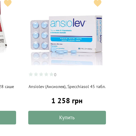
0
28 саше
Ansiolev (Ансиолев), Specchiasol 45 табл.
1 258 грн
Купить