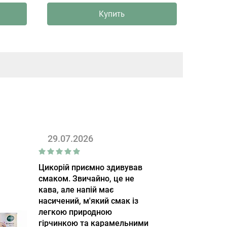
Купить
29.07.2026
Цикорій приємно здивував
смаком. Звичайно, це не
кава, але напій має
насичений, м'який смак із
легкою природною
гірчинкою та карамельними