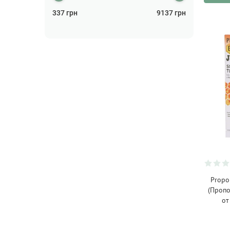
337
грн
9137
грн
Propol
(Проп
от