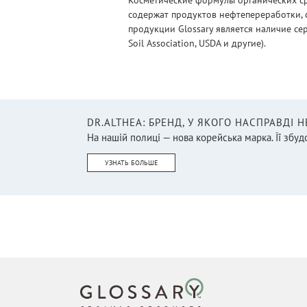
Косметические формулы органических ср
содержат продуктов нефтепереработки, 
продукции Glossary является наличие се
Soil Association, USDA и другие).
DR.ALTHEA: БРЕНД, У ЯКОГО НАСПРАВДІ 
На нашій полиці — нова корейська марка. Її збудо
УЗНАТЬ БОЛЬШЕ