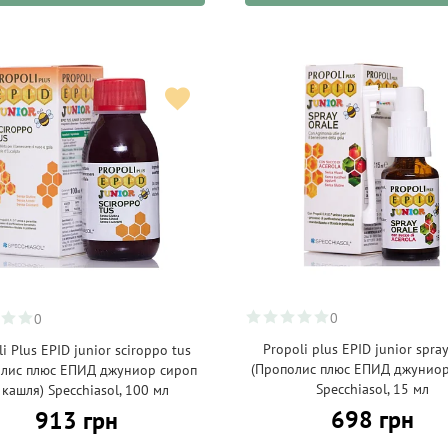
0
0
Propoli plus EPID junior spray
i Plus EPID junior sciroppo tus
(Прополис плюс ЕПИД джуниор
олис плюс ЕПИД джуниор сироп
Specchiasol, 15 мл
 кашля) Specchiasol, 100 мл
698 грн
913 грн