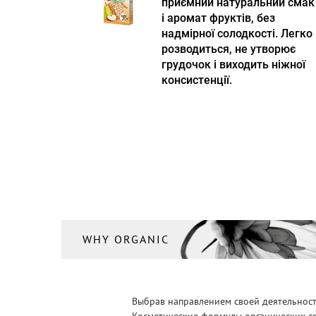
приємний натуральний смак
і аромат фруктів, без
надмірної солодкості. Легко
розводиться, не утворює
грудочок і виходить ніжної
консистенції.
WHY ORGANIC
Выбрав направлением своей деятельности