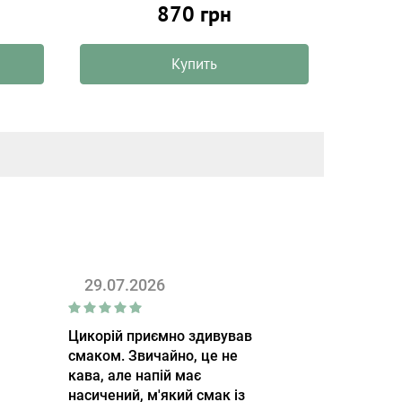
870 грн
Купить
29.07.2026
Цикорій приємно здивував
смаком. Звичайно, це не
кава, але напій має
насичений, м'який смак із