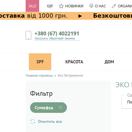
SALE
GEF
НОВИНКИ
О НАС
ORGANI
+380 (67) 4022191
Заказать обратный звонок
SPF
КРАСОТА
ДОМ
Главная страница
Эко Гастрономия
ЭКО
Фильтр
Со
По
Суперфуд
Очистить все