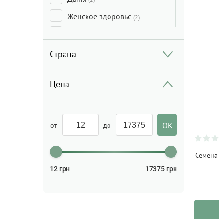
Женское здоровье
(2)
Закуски
(4)
Игристое вино
(10)
Страна
Какао
(4)
Цена
Колбасные изделия
(4)
Консервы
(32)
Конфитюр/Джем/Сироп
(18)
от
до
Кофе
(5)
Кофезаменитель
(4)
Семена 
12
грн
17375
грн
Крупы
(24)
Крупы/Мука
(44)
Макароны/Лапша/Паста
(58)