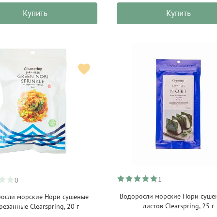
Купить
Купить
1
0
Водоросли морские Нори сушен
осли морские Нори сушеные
листов Clearspring, 25 г
резанные Clearspring, 20 г