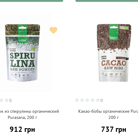
0
0
к из спирулины органический
Какао-бобы органические Pur
Purasana, 200 г
200 г
912 грн
737 грн