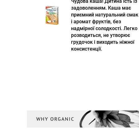
Чудова каша! Дитина їсть із
задоволенням. Каша має
приємний натуральний смак
і аромат фруктів, без
надмірної солодкості. Легко
розводиться, не утворює
грудочок і виходить ніжної
консистенції.
WHY ORGANIC