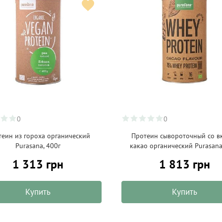
0
0
еин из гороха органический
Протеин сывороточный со в
Purasana, 400г
какао органический Purasana
1 313 грн
1 813 грн
Купить
Купить