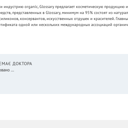
 индустрию organic, Glossary предлагает косметическую продукцию и
едств, представленных в Glossary, минимум на 95% состоят из натур
силиконов, консервантов, искусственных отдушек и красителей. Глав
ртификата одной или нескольких международных ассоциаций органическ
НЕМАЄ ДОКТОРА
вано ...