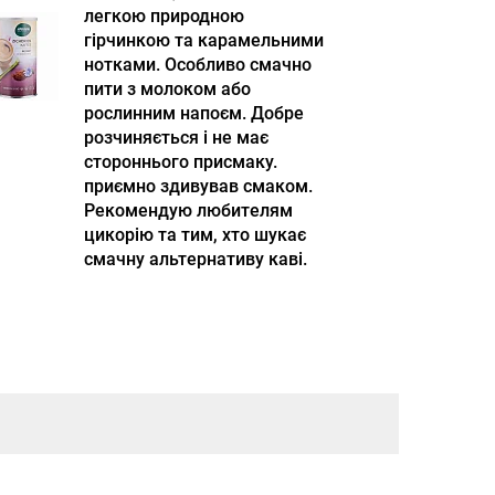
легкою природною
гірчинкою та карамельними
нотками. Особливо смачно
пити з молоком або
рослинним напоєм. Добре
розчиняється і не має
стороннього присмаку.
приємно здивував смаком.
Рекомендую любителям
цикорію та тим, хто шукає
смачну альтернативу каві.