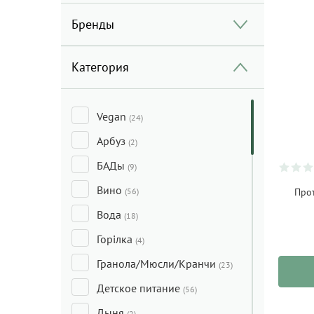
Бренды
Категория
Vegan
(24)
Арбуз
(2)
БАДы
(9)
Вино
(56)
Прот
Вода
(18)
Горілка
(4)
Гранола/Мюсли/Кранчи
(23)
Детское питание
(56)
Дыня
(2)