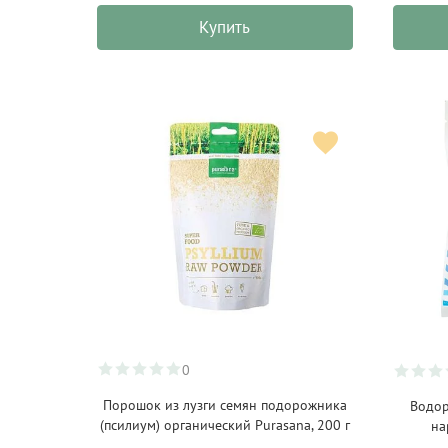
Купить
Сидр
(2)
Сладости/Печенье/
Батончики
(27)
Снеки
(74)
Соусы/Специи
(134)
Суперфуд
(14)
Сухой завтрак
(13)
Сыр
(5)
Уксус
(10)
Чай
(142)
Шампанское
(5)
0
Шоколад
(94)
Порошок из лузги семян подорожника
Водор
(псилиум) органический Purasana, 200 г
на
Яйца
(2)