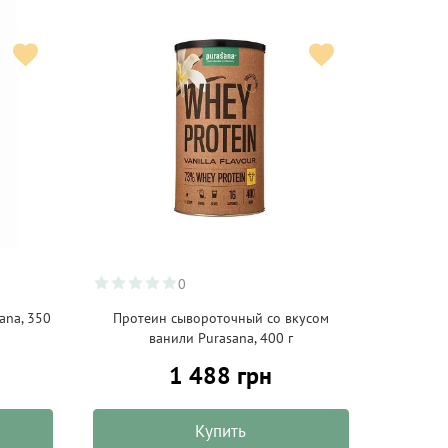
0
ana, 350
Протеин сывороточный со вкусом
ванили Purasana, 400 г
1 488 грн
Купить