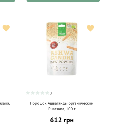
0
asana,
Порошок Ашваганды органический
Purasana, 100 г
612 грн