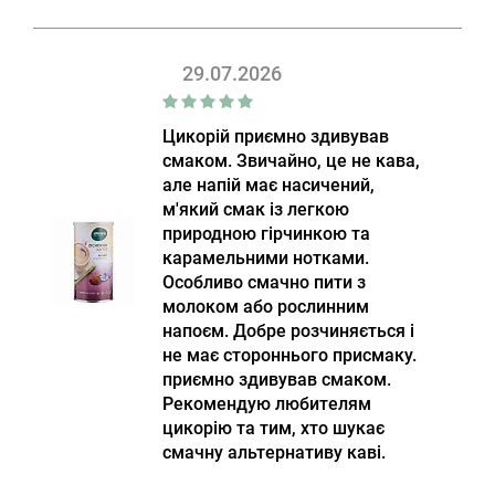
29.07.2026
Цикорій приємно здивував
смаком. Звичайно, це не кава,
але напій має насичений,
м'який смак із легкою
природною гірчинкою та
карамельними нотками.
Особливо смачно пити з
молоком або рослинним
напоєм. Добре розчиняється і
не має стороннього присмаку.
приємно здивував смаком.
Рекомендую любителям
цикорію та тим, хто шукає
смачну альтернативу каві.