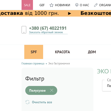
SALE
GEF
НОВИНКИ
О НАС
ORGANI
+380 (67) 4022191
Заказать обратный звонок
SPF
КРАСОТА
ДОМ
Главная страница
Эко Гастрономия
ЭКО
Фильтр
Со
По
Полусухое
Очистить все