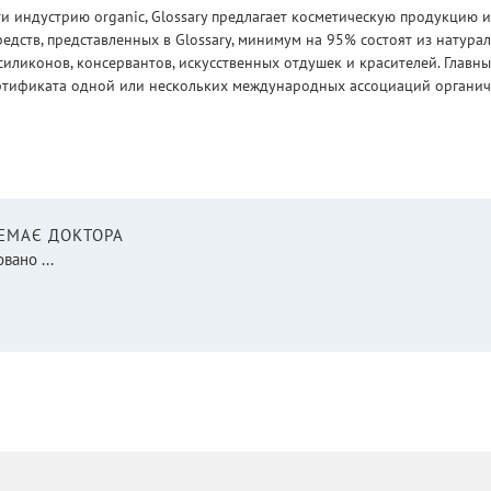
 индустрию organic, Glossary предлагает косметическую продукцию и
едств, представленных в Glossary, минимум на 95% состоят из натур
силиконов, консервантов, искусственных отдушек и красителей. Глав
ртификата одной или нескольких международных ассоциаций органическ
НЕМАЄ ДОКТОРА
вано ...