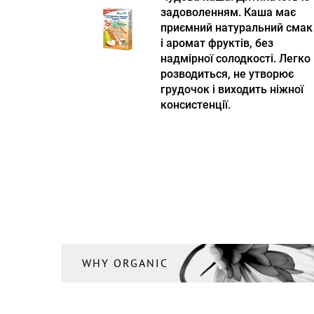
задоволенням. Каша має
приємний натуральний смак
і аромат фруктів, без
надмірної солодкості. Легко
розводиться, не утворює
грудочок і виходить ніжної
консистенції.
WHY ORGANIC