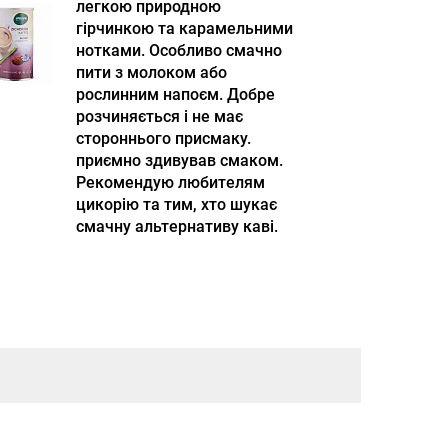
легкою природною
гірчинкою та карамельними
нотками. Особливо смачно
пити з молоком або
рослинним напоєм. Добре
розчиняється і не має
стороннього присмаку.
приємно здивував смаком.
Рекомендую любителям
цикорію та тим, хто шукає
смачну альтернативу каві.