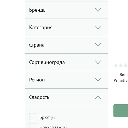
Бренды
Категория
Страна
Сорт винограда
Вино
Регион
Primitiv
Сладость
Брют
(8)
Нон-дозаж
(5)