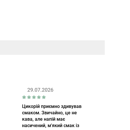
29.07.2026
Цикорій приємно здивував
смаком. Звичайно, це не
кава, але напій має
насичений, м'який смак із