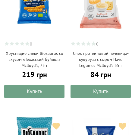
0
0
Хрустящие снеки Biosaurus со
Снек протеиновый чечевица-
вкусом «Техасский буйвол»
кукуруза с сыром Начо
Mclloyd's, 75 г
Legumes Mclloyd's 35 г
219 грн
84 грн
Купить
Купить