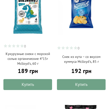
0
0
Кукурузные снеки с морской
Снек из нута – со вкусом
солью органические 4*15г
хуммуса Mclloyd's, 85 г
Mclloyd's, 60 г
189 грн
192 грн
Купить
Купить