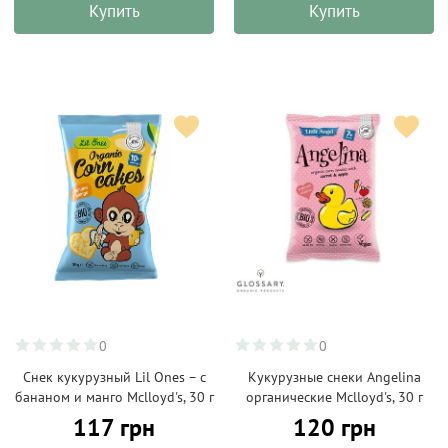
Купить
Купить
0
0
Снек кукурузный Lil Ones – с
Кукурузные снеки Angelina
бананом и манго Mclloyd's, 30 г
органические Mclloyd's, 30 г
117 грн
120 грн