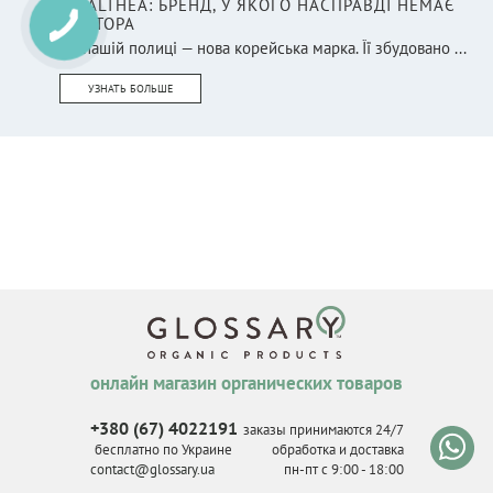
DR.ALTHEA: БРЕНД, У ЯКОГО НАСПРАВДІ НЕМАЄ
ДОКТОРА
На нашій полиці — нова корейська марка. Її збудовано ...
УЗНАТЬ БОЛЬШЕ
онлайн магазин органических товаров
+380 (67) 4022191
заказы принимаются 24/7
бесплатно по Украине
обработка и доставка
contact@glossary.ua
пн-пт с 9
:
00 - 18
:
00