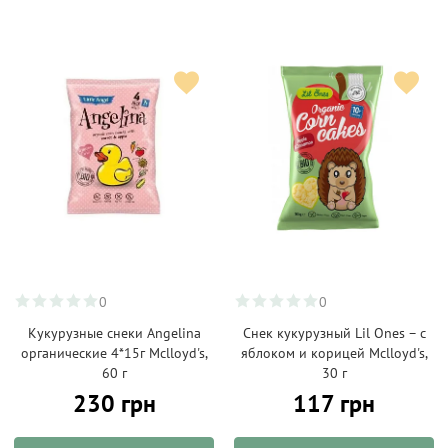
0
0
Кукурузные снеки Angelina
Снек кукурузный Lil Ones – с
органические 4*15г Mclloyd's,
яблоком и корицей Mclloyd's,
60 г
30 г
230 грн
117 грн