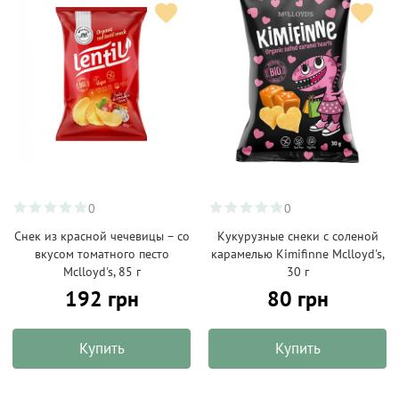
0
0
Снек из красной чечевицы – со
Кукурузные снеки с соленой
вкусом томатного песто
карамелью Kimifinne Mclloyd's,
Mclloyd's, 85 г
30 г
192 грн
80 грн
Купить
Купить