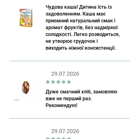
Чудова каша! Дитина їсть із
задоволенням. Каша має
приємний натуральний смак і
аромат фруктів, без надмірної
солодкості. Легко розводиться,
не утворює грудочок і
виходить ніжної консистенції.
29.07.2026
Дуже смачний хліб, замовляю
вже не перший раз.
Рекомендую!
29.07.2026