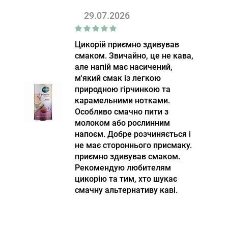
29.07.2026
Цикорій приємно здивував
смаком. Звичайно, це не кава,
але напій має насичений,
м'який смак із легкою
природною гірчинкою та
карамельними нотками.
Особливо смачно пити з
молоком або рослинним
напоєм. Добре розчиняється і
не має стороннього присмаку.
приємно здивував смаком.
Рекомендую любителям
цикорію та тим, хто шукає
смачну альтернативу каві.