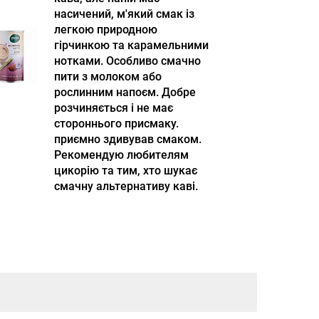
насичений, м'який смак із
легкою природною
гірчинкою та карамельними
нотками. Особливо смачно
пити з молоком або
рослинним напоєм. Добре
розчиняється і не має
стороннього присмаку.
приємно здивував смаком.
Рекомендую любителям
цикорію та тим, хто шукає
смачну альтернативу каві.