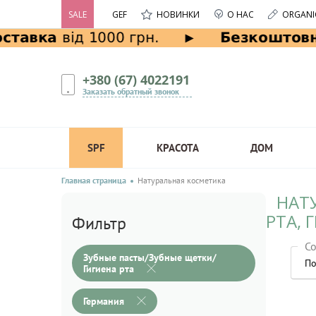
SALE
GEF
НОВИНКИ
О НАС
ORGANI
+380 (67) 4022191
Заказать обратный звонок
SPF
КРАСОТА
ДОМ
Главная страница
Натуральная косметика
НАТ
РТА, 
Фильтр
Со
Зубные пасты/Зубные щетки/
По
Гигиена рта
Германия