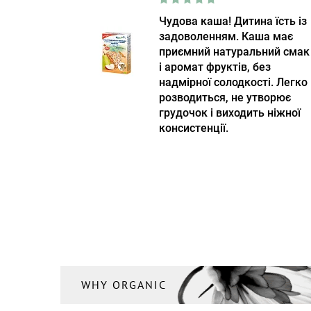
Чудова каша! Дитина їсть із
задоволенням. Каша має
приємний натуральний смак
і аромат фруктів, без
надмірної солодкості. Легко
розводиться, не утворює
грудочок і виходить ніжної
консистенції.
WHY ORGANIC