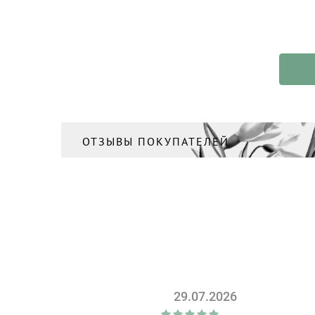
Тоник/Мист
(8)
Тушь
(1)
Тушь для ресниц
(8)
Уход за кожей вокруг глаз
(6)
Уход за руками
(18)
ОТЗЫВЫ ПОКУПАТЕЛЕЙ
Хайлайтер, румяна
(6)
Шампунь
(34)
29.07.2026