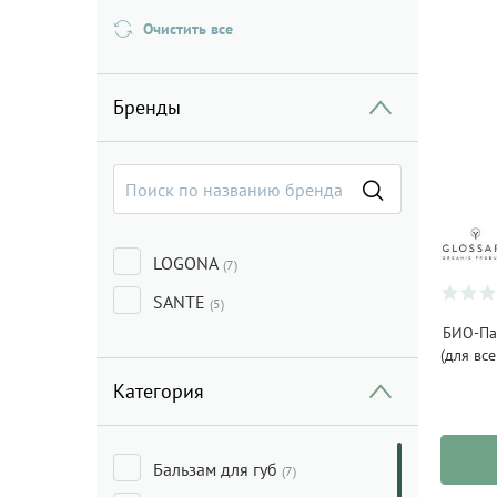
Очистить все
Бренды
LOGONA
(7)
SANTE
(5)
БИО-Па
(для вс
Категория
Бальзам для губ
(7)