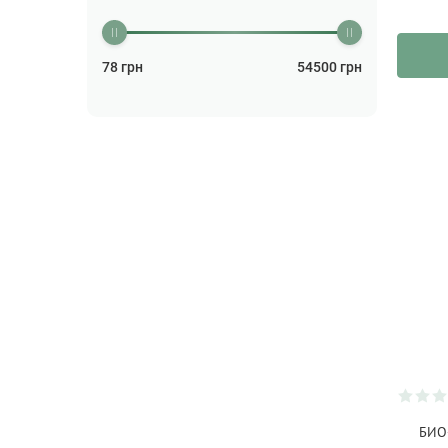
Помада для бровей
(1)
Помады для губ
(1)
78
грн
54500
грн
Презервативы
(2)
Пудра
(3)
Скраб для лица/Пилинг для
лица
(3)
Средства для и после
бритья
(1)
Средство для интимной
гигиены
(1)
Стайлинг для волос
(1)
Сыворотка для волос
(1)
Сыворотка для лица
(13)
Тональные средства/
Консилеры/Праймеры
БИО
(5)