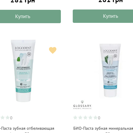
Купить
Купить
0
0
-Паста зубная отбеливающая
БИО-Паста зубная минеральна