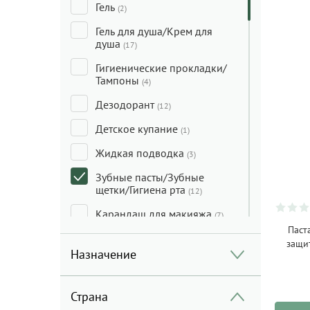
Гель
(2)
Гель для душа/Крем для
душа
(17)
Гигиенические прокладки/
Тампоны
(4)
Дезодорант
(12)
Детское купание
(1)
Жидкая подводка
(3)
Зубные пасты/Зубные
щетки/Гигиена рта
(12)
Карандаш для макияжа
(7)
Паст
Кондиционер для волос
(13)
защи
Назначение
Краска для волос
(5)
Крем для лица
(35)
Страна