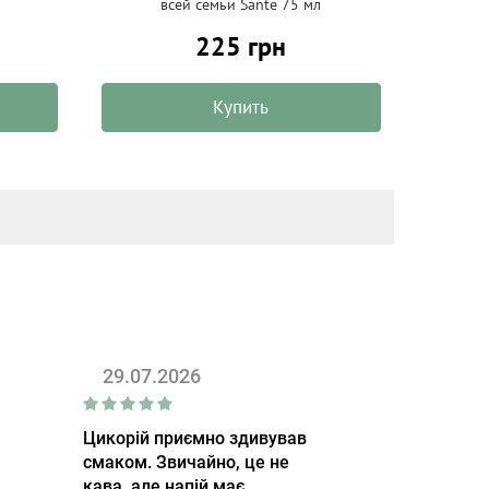
всей семьи Sante 75 мл
225 грн
Купить
29.07.2026
Цикорій приємно здивував
смаком. Звичайно, це не
кава, але напій має