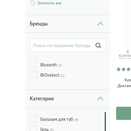
Очистить все
Бренды
Bioearth
(1)
BIOselect
(1)
Кре
Диктам
Категория
Бальзам для губ
(4)
Гель
(3)