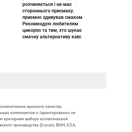
розчиняється і не має
стороннього присмаку.
приємно здивував смаком.
Рекомендую любителям
цикорію та тим, хто шукає
смачну альтернативу каві.
сключительно высокого качества.
альных компонентов и гарантированно не
ным критерием выбора косметической
ого производства (Ecocert, BDIH, ICEA,