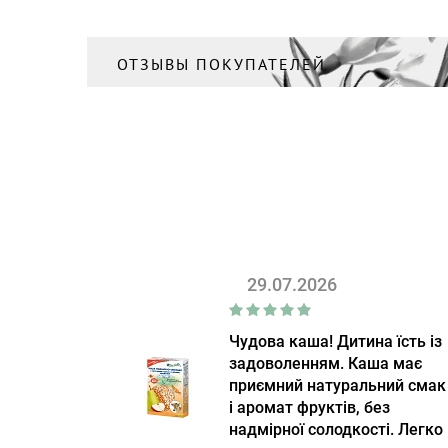
Уход за ногами
(2)
ОТЗЫВЫ ПОКУПАТЕЛЕЙ
Уход за руками
(9)
Хайлайтер, румяна
(2)
Шампунь
(15)
29.07.2026
Чудова каша! Дитина їсть із
задоволенням. Каша має
приємний натуральний смак
і аромат фруктів, без
надмірної солодкості. Легко