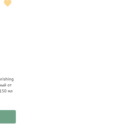
rishing
ный от
 150 мл