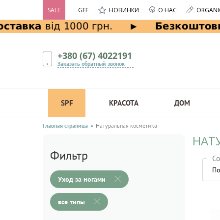
SALE
GEF
НОВИНКИ
О НАС
ORGANI
+380 (67) 4022191
Заказать обратный звонок
SPF
КРАСОТА
ДОМ
Главная страница
Натуральная косметика
НАТ
Фильтр
Со
По
Уход за ногами
все типы