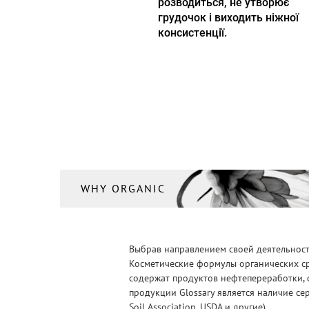
розводиться, не утворює
грудочок і виходить ніжної
консистенції.
WHY ORGANIC
Выбрав направлением своей деятельности
Косметические формулы органических ср
содержат продуктов нефтепереработки, 
продукции Glossary является наличие се
Soil Association, USDA и другие).