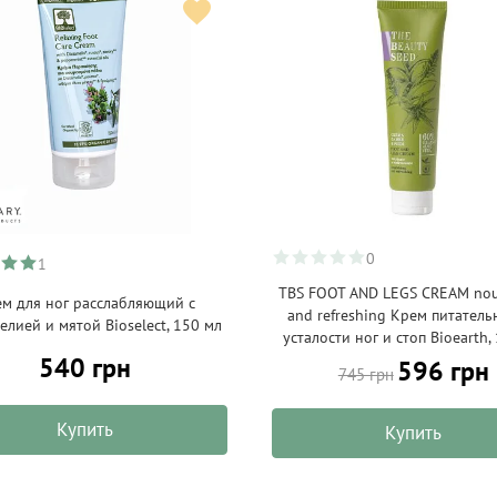
0
1
TBS FOOT AND LEGS CREAM nou
м для ног расслабляющий с
and refreshing Крем питатель
елией и мятой Bioselect, 150 мл
усталости ног и стоп Bioearth,
540 грн
596 грн
745 грн
Купить
Купить