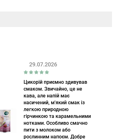
29.07.2026
Цикорій приємно здивував
смаком. Звичайно, це не
кава, але напій має
насичений, м'який смак із
легкою природною
гірчинкою та карамельними
нотками. Особливо смачно
пити з молоком або
рослинним напоєм. Добре