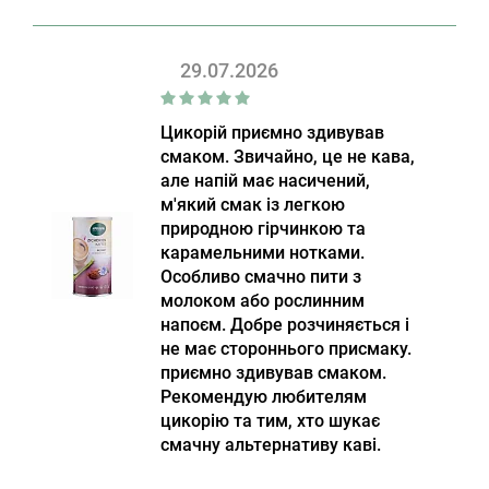
29.07.2026
Цикорій приємно здивував
смаком. Звичайно, це не кава,
але напій має насичений,
м'який смак із легкою
природною гірчинкою та
карамельними нотками.
Особливо смачно пити з
молоком або рослинним
напоєм. Добре розчиняється і
не має стороннього присмаку.
приємно здивував смаком.
Рекомендую любителям
цикорію та тим, хто шукає
смачну альтернативу каві.