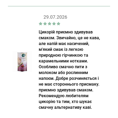
29.07.2026
Цикорій приємно здивував
смаком. Звичайно, це не кава,
але напій має насичений,
м'який смак із легкою
природною гірчинкою та
карамельними нотками.
Особливо смачно пити з
молоком або рослинним
напоєм. Добре розчиняється і
не має стороннього присмаку.
приємно здивував смаком.
Рекомендую любителям
цикорію та тим, хто шукає
смачну альтернативу каві.