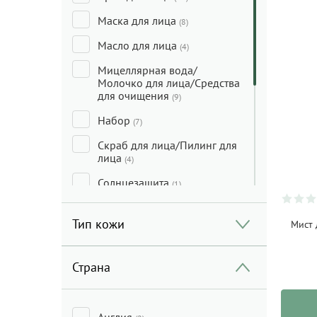
Маска для лица
(8)
Масло для лица
(4)
Мицеллярная вода/
Молочко для лица/Средства
для очищения
(9)
Набор
(7)
Скраб для лица/Пилинг для
лица
(4)
Солнцезащита
(1)
Сыворотка для лица
(10)
Тип кожи
Мист 
Тональные средства/
Консилеры/Праймеры
(8)
Страна
Тоник/Мист
(6)
Уход за кожей вокруг глаз
(5)