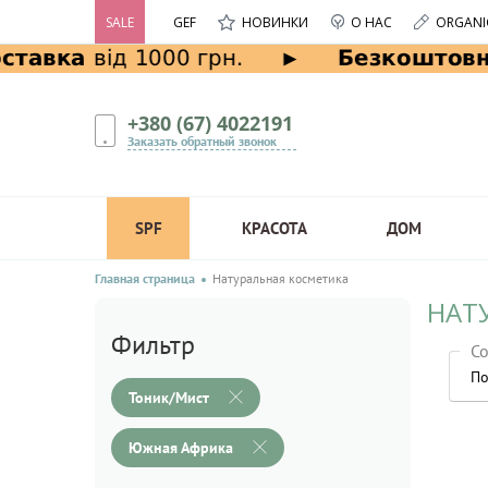
SALE
GEF
НОВИНКИ
О НАС
ORGANI
+380 (67) 4022191
Заказать обратный звонок
SPF
КРАСОТА
ДОМ
Главная страница
Натуральная косметика
НАТ
Фильтр
Со
По
Тоник/Мист
Южная Африка