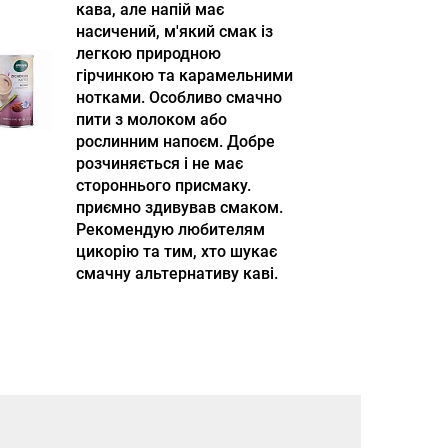
кава, але напій має
насичений, м'який смак із
легкою природною
гірчинкою та карамельними
нотками. Особливо смачно
пити з молоком або
рослинним напоєм. Добре
розчиняється і не має
стороннього присмаку.
приємно здивував смаком.
Рекомендую любителям
цикорію та тим, хто шукає
смачну альтернативу каві.