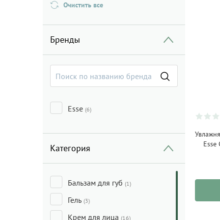
Очистить все
Бренды
Esse
(6)
Увлажня
Esse 
Категория
Бальзам для губ
(1)
Гель
(3)
Крем для лица
(16)