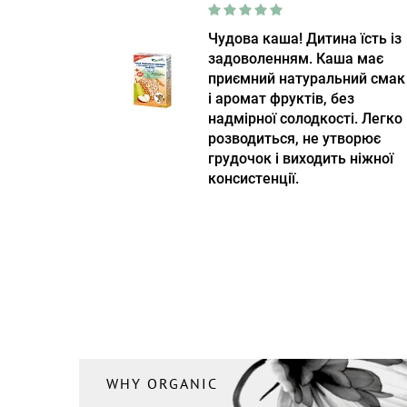
Чудова каша! Дитина їсть із
задоволенням. Каша має
приємний натуральний смак
і аромат фруктів, без
надмірної солодкості. Легко
розводиться, не утворює
грудочок і виходить ніжної
консистенції.
WHY ORGANIC